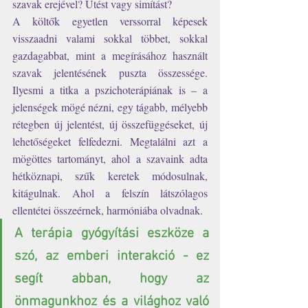
szavak erejével? Ütést vagy simítást?
A költők egyetlen verssorral képesek 
visszaadni valami sokkal többet, sokkal 
gazdagabbat, mint a megírásához használt 
szavak jelentésének puszta összessége. 
Ilyesmi a titka a pszichoterápiának is – a 
jelenségek mögé nézni, egy tágabb, mélyebb 
rétegben új jelentést, új összefüggéseket, új 
lehetőségeket felfedezni. Megtalálni azt a 
mögöttes tartományt, ahol a szavaink adta 
hétköznapi, szűk keretek módosulnak, 
kitágulnak. Ahol a felszín látszólagos  
ellentétei összeérnek, harmóniába olvadnak.
A terápia gyógyítási eszköze a 
szó, az emberi interakció - ez 
segít abban, hogy az 
önmagunkhoz és a világhoz való 