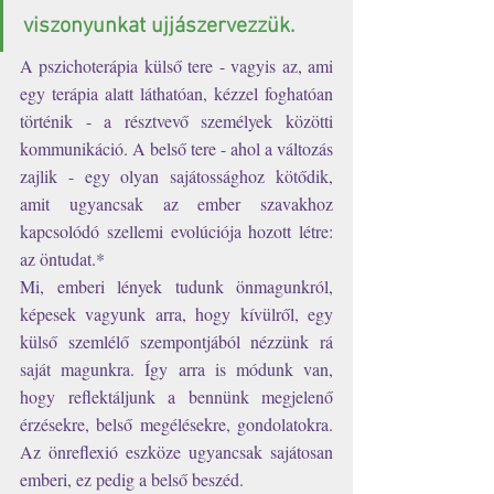
viszonyunkat ujjászervezzük.
A pszichoterápia külső tere - vagyis az, ami 
egy terápia alatt láthatóan, kézzel foghatóan 
történik - a résztvevő személyek közötti 
kommunikáció. A belső tere - ahol a változás 
zajlik - egy olyan sajátossághoz kötődik, 
amit ugyancsak az ember szavakhoz 
kapcsolódó szellemi evolúciója hozott létre: 
az öntudat.* 
Mi, emberi lények tudunk önmagunkról, 
képesek vagyunk arra, hogy kívülről, egy 
külső szemlélő szempontjából nézzünk rá 
saját magunkra. Így arra is módunk van, 
hogy reflektáljunk a bennünk megjelenő 
érzésekre, belső megélésekre, gondolatokra. 
Az önreflexió eszköze ugyancsak sajátosan 
emberi, ez pedig a belső beszéd. 