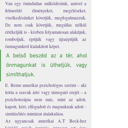
Van egy öntudatlan működésünk, amivel a 
felmerülő élményeket, megéléseket, 
viselkedésünket követjük, megfogalmazzuk. 
De nem csak követjük, megállás nélkül 
értékeljük is - közben folyamatosan alakítjuk, 
romboljuk, építjük vagy újraépítjük az 
önmagunkról kialakított képet.  
A belső beszéd az a tér, ahol 
önmagunkat is üthetjük, vagy 
simíthatjuk. 
E. Berne amerikai pszichológus szerint – aki 
leírta a szavak ártó vagy támogató erejét – a 
pszichoterápia nem más, mint az adott, 
kapott, kért, elfogadott és magunknak adott - 
simítás/ütés mintázat átalakulása. 
Az ugyancsak amerikai A.T Beck-hez 
kötődő másik terápiás irányzat ezt úgy 