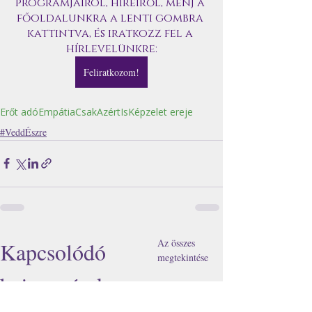
programjairól, híreiről, menj a 
főoldalunkra a lenti gombra 
kattintva, és iratkozz fel a 
hírlevelünkre:
Feliratkozom!
Erőt adó
Empátia
CsakAzértIs
Képzelet ereje
#VeddÉszre
Az összes
Kapcsolódó
megtekintése
bejegyzések