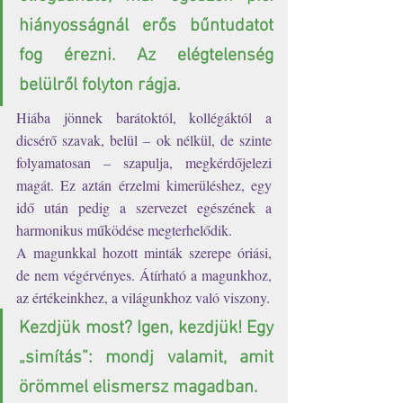
hiányosságnál erős bűntudatot 
fog érezni. Az elégtelenség 
belülről folyton rágja.
Hiába jönnek barátoktól, kollégáktól a 
dicsérő szavak, belül – ok nélkül, de szinte 
folyamatosan – szapulja, megkérdőjelezi 
magát. Ez aztán érzelmi kimerüléshez, egy 
idő után pedig a szervezet egészének a 
harmonikus működése megterhelődik. 
A magunkkal hozott minták szerepe óriási, 
de nem végérvényes. Átírható a magunkhoz, 
az értékeinkhez, a világunkhoz való viszony. 
Kezdjük most? Igen, kezdjük! Egy 
„simítás”: mondj valamit, amit 
örömmel elismersz magadban. 