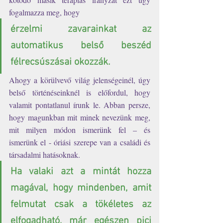
fogalmazza meg, hogy 
érzelmi zavarainkat az 
automatikus belső beszéd 
félrecsúszásai okozzák. 
Ahogy a körülvevő világ jelenségeinél, úgy 
belső történéseinknél is előfordul, hogy 
valamit pontatlanul írunk le. Abban persze, 
hogy magunkban mit minek nevezünk meg, 
mit milyen módon ismerünk fel – és 
ismerünk el - óriási szerepe van a családi és 
társadalmi hatásoknak. 
Ha valaki azt a mintát hozza 
magával, hogy mindenben, amit 
felmutat csak a tökéletes az 
elfogadható, már egészen pici 