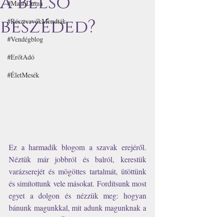
a belső
#ManóDuma
beszéded?
#RésztvevőkMondták
#Vendégblog
#ErőtAdó
#ÉletMesék
Ez a harmadik blogom a szavak erejéről. 
Néztük már jobbról és balról, kerestük 
varázserejét és mögöttes tartalmát, ütöttünk 
és simítottunk vele másokat. Fordítsunk most 
egyet a dolgon és nézzük meg: hogyan 
bánunk magunkkal, mit adunk magunknak a 