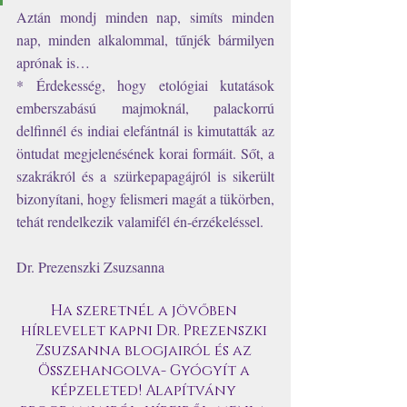
Aztán mondj minden nap, simíts minden 
nap, minden alkalommal, tűnjék bármilyen 
aprónak is…
* Érdekesség, hogy etológiai kutatások 
emberszabású majmoknál, palackorrú 
delfinnél és indiai elefántnál is kimutatták az 
öntudat megjelenésének korai formáit. Sőt, a 
szakrákról és a szürkepapagájról is sikerült 
bizonyítani, hogy felismeri magát a tükörben, 
tehát rendelkezik valamifél én-érzékeléssel.
Dr. Prezenszki Zsuzsanna
Ha szeretnél a jövőben 
hírlevelet kapni Dr. Prezenszki 
Zsuzsanna blogjairól és az 
Összehangolva- Gyógyít a 
képzeleted! Alapítvány 