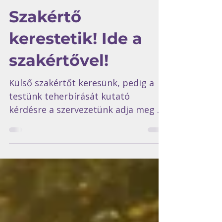
Dr. Prezenszki Zsuzsanna
2024. szept. 11.
3 perc olvasás
Szakértő
kerestetik! Ide a
szakértővel!
Külső szakértőt keresünk, pedig a
testünk teherbírását kutató
kérdésre a szervezetünk adja meg a
választ.