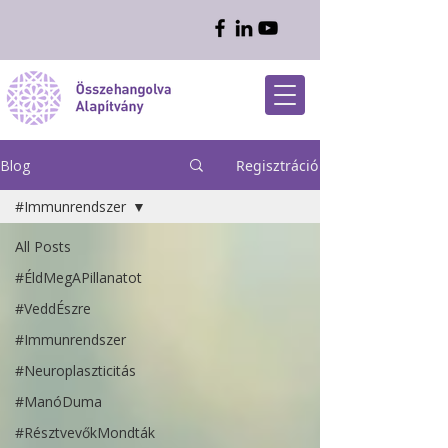
Blog
Regisztráció
#Immunrendszer
All Posts
#ÉldMegAPillanatot
#VeddÉszre
#Immunrendszer
#Neuroplaszticitás
#ManóDuma
#RésztvevőkMondták