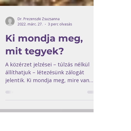
Dr. Prezenszki Zsuzsanna
2022. márc. 27.
3 perc olvasás
Ki mondja meg,
mit tegyek?
A közérzet jelzései – túlzás nélkül
állíthatjuk – létezésünk zálogát
jelentik. Ki mondja meg, mire van
szükségem? Ki itt a szakértő?