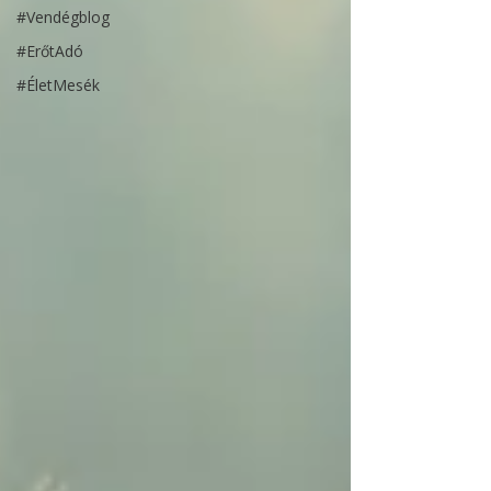
#Vendégblog
#ErőtAdó
#ÉletMesék