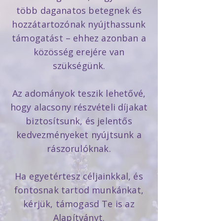
több daganatos betegnek és
hozzátartozónak nyújthassunk
támogatást – ehhez azonban a
közösség erejére van
szükségünk.
Az adományok teszik lehetővé,
hogy alacsony részvételi díjakat
biztosítsunk, és jelentős
kedvezményeket nyújtsunk a
rászorulóknak.
Ha egyetértesz céljainkkal, és
fontosnak tartod munkánkat,
kérjük, támogasd Te is az
Alapítványt.