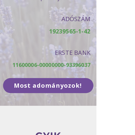
ADÓSZÁM
19239565-1-42
ERSTE BANK
11600006-00000000
-93396037
Most adományozok!