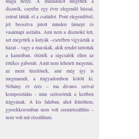
maga helye. A maradékot megették a 
disznók, cserébe egy évre elegendő hússal, 
zsírral látták el a családot. Pont elegendővel, 
jól beosztva jutott minden ünnepi és 
vasárnapi asztalra. Ami nem a disznóké lett, 
azt megették a kutyák –cserében vigyázták a 
házat – vagy a macskák, akik rendet tartottak 
a kamrában, őrizték a rágcsálók ellen az 
értékes gabonát. Amit nem lehetett megenni, 
az ment tüzelőnek, ami még így is 
megmaradt, a trágyadombon kötött ki. 
Néhány év érés – ma divatos szóval 
komposztálás - után szétszórtuk a kertben 
trágyának. A kis faluban, ahol felnőttem, 
gyerekkoromban nem volt szemétszállítás – 
nem volt mit elszállítani. 