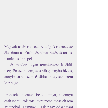
Megvolt az év ritmusa. A dolgok ritmusa, az 
élet ritmusa.  Öröm és bánat, vetés és aratás, 
munka és ünnepek. 
… és mindezt olyan természetesnek éltük 
meg. Én azt hittem, ez a világ annyira biztos, 
annyira stabil, szent és áldott, hogy soha nem 
lesz vége. 
Próbálok átmenteni belőle annyit, amennyit 
csak lehet. Írok róla, mint most, mesélek róla 
az unokahúgaimnak… Ők nagy odaadással 