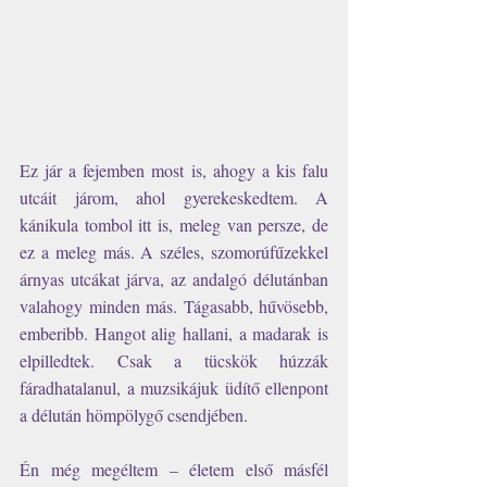
Ez jár a fejemben most is, ahogy a kis falu 
utcáit járom, ahol gyerekeskedtem. A 
kánikula tombol itt is, meleg van persze, de 
ez a meleg más. A széles, szomorúfűzekkel 
árnyas utcákat járva, az andalgó délutánban 
valahogy minden más. Tágasabb, hűvösebb, 
emberibb. Hangot alig hallani, a madarak is 
elpilledtek. Csak a tücskök húzzák 
fáradhatalanul, a muzsikájuk üdítő ellenpont 
a délután hömpölygő csendjében.  
Én még megéltem – életem első másfél 