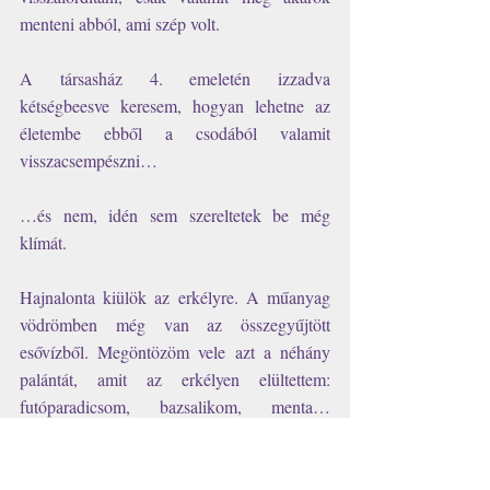
menteni abból, ami szép volt. 
A társasház 4. emeletén izzadva 
kétségbeesve keresem, hogyan lehetne az 
életembe ebből a csodából valamit 
visszacsempészni…
…és nem, idén sem szereltetek be még 
klímát. 
Hajnalonta kiülök az erkélyre. A műanyag 
vödrömben még van az összegyűjtött 
esővízből. Megöntözöm vele azt a néhány 
palántát, amit az erkélyen elültettem: 
futóparadicsom, bazsalikom, menta… 
Próbálok annyi hűvöset összegyűjteni, annyit 
magamba szívni, amennyit csak tudok. 