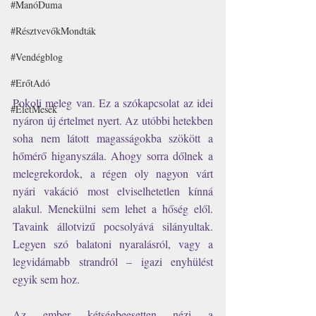
#ManóDuma
#RésztvevőkMondták
#Vendégblog
#ErőtAdó
Pokoli meleg van. Ez a szókapcsolat az idei 
#ÉletMesék
nyáron új értelmet nyert. Az utóbbi hetekben 
soha nem látott magasságokba szökött a 
hőmérő higanyszála. Ahogy sorra dőlnek a 
melegrekordok, a régen oly nagyon várt 
nyári vakáció most elviselhetetlen kínná 
alakul. Menekülni sem lehet a hőség elől. 
Tavaink állotvizű pocsolyává silányultak. 
Legyen szó balatoni nyaralásról, vagy a 
legvidámabb strandról – igazi enyhülést 
egyik sem hoz. 
Az ember kétségbeesetten nézi a 