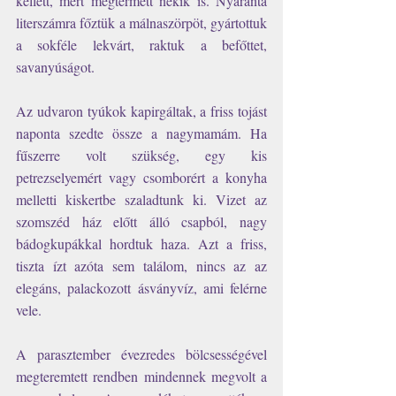
kellett, mert megtermett nekik is. Nyaranta 
literszámra főztük a málnaszörpöt, gyártottuk 
a sokféle lekvárt, raktuk a befőttet, 
savanyúságot. 
Az udvaron tyúkok kapirgáltak, a friss tojást 
naponta szedte össze a nagymamám. Ha 
fűszerre volt szükség, egy kis 
petrezselyemért vagy csomborért a konyha 
melletti kiskertbe szaladtunk ki. Vizet az 
szomszéd ház előtt álló csapból, nagy 
bádogkupákkal hordtuk haza. Azt a friss, 
tiszta ízt azóta sem találom, nincs az az 
elegáns, palackozott ásványvíz, ami felérne 
vele. 
A parasztember évezredes bölcsességével 
megteremtett rendben mindennek megvolt a 