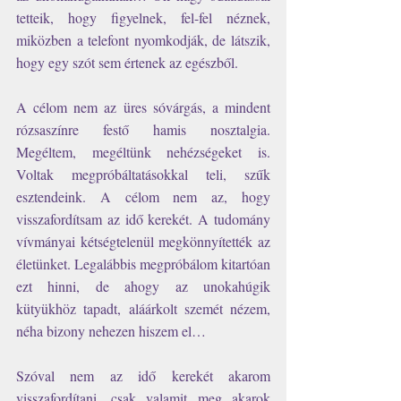
tetteik, hogy figyelnek, fel-fel néznek, 
miközben a telefont nyomkodják, de látszik, 
hogy egy szót sem értenek az egészből.  
A célom nem az üres sóvárgás, a mindent 
rózsaszínre festő hamis nosztalgia. 
Megéltem, megéltünk nehézségeket is. 
Voltak megpróbáltatásokkal teli, szűk 
esztendeink. A célom nem az, hogy 
visszafordítsam az idő kerekét. A tudomány 
vívmányai kétségtelenül megkönnyítették az 
életünket. Legalábbis megpróbálom kitartóan 
ezt hinni, de ahogy az unokahúgik 
kütyükhöz tapadt, aláárkolt szemét nézem, 
néha bizony nehezen hiszem el… 
Szóval nem az idő kerekét akarom 
visszafordítani, csak valamit meg akarok 