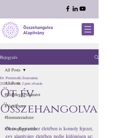
Bejegyzés
All Posts
Dr. Prezenszki Zsuzsanna
All Posts
2025. nov. 18.
2 perc olvasás
Öt év
#ÉldMegAPillanatot
Összehangolva
#VeddÉszre
#Immunrendszer
Öt év. Egy ember életében is komoly fejezet, 
#Neuroplaszticitás
egy alapítvány életében pedig különösen az: 