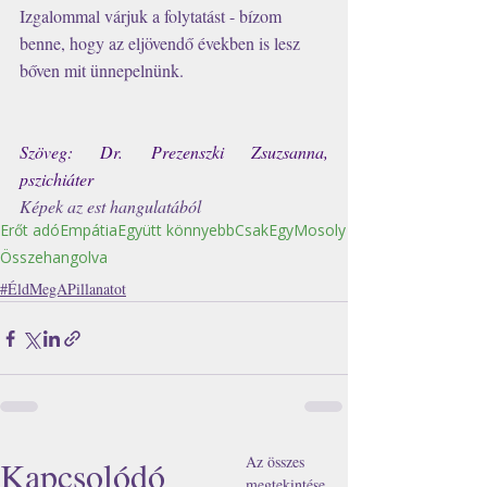
Izgalommal várjuk a folytatást - bízom 
benne, hogy az eljövendő években is lesz 
bőven mit ünnepelnünk.
Szöveg: Dr. Prezenszki Zsuzsanna, 
pszichiáter
Képek az est hangulatából
Erőt adó
Empátia
Együtt könnyebb
CsakEgyMosoly
Összehangolva
#ÉldMegAPillanatot
Az összes
Kapcsolódó
megtekintése