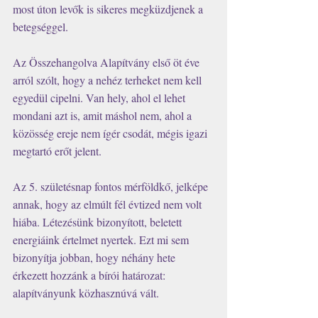
most úton levők is sikeres megküzdjenek a 
betegséggel.
Az Összehangolva Alapítvány első öt éve 
arról szólt, hogy a nehéz terheket nem kell 
egyedül cipelni. Van hely, ahol el lehet 
mondani azt is, amit máshol nem, ahol a 
közösség ereje nem ígér csodát, mégis igazi 
megtartó erőt jelent. 
Az 5. születésnap fontos mérföldkő, jelképe 
annak, hogy az elmúlt fél évtized nem volt 
hiába. Létezésünk bizonyított, beletett 
energiáink értelmet nyertek. Ezt mi sem 
bizonyítja jobban, hogy néhány hete 
érkezett hozzánk a bírói határozat: 
alapítványunk közhasznúvá vált. 