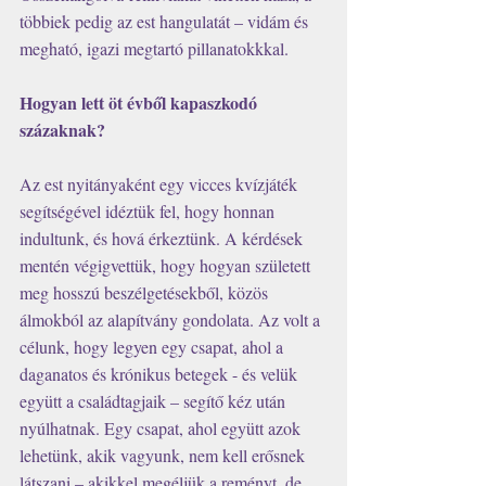
többiek pedig az est hangulatát – vidám és 
megható, igazi megtartó pillanatokkkal.
Hogyan lett öt évből kapaszkodó 
százaknak?
Az est nyitányaként egy vicces kvízjáték 
segítségével idéztük fel, hogy honnan 
indultunk, és hová érkeztünk. A kérdések 
mentén végigvettük, hogy hogyan született 
meg hosszú beszélgetésekből, közös 
álmokból az alapítvány gondolata. Az volt a 
célunk, hogy legyen egy csapat, ahol a 
daganatos és krónikus betegek - és velük 
együtt a családtagjaik – segítő kéz után 
nyúlhatnak. Egy csapat, ahol együtt azok 
lehetünk, akik vagyunk, nem kell erősnek 
látszani – akikkel megéljük a reményt, de 