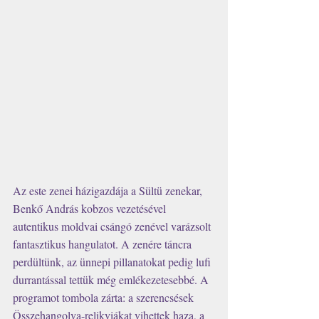
Az este zenei házigazdája a Sültü zenekar, 
Benkő András kobzos vezetésével 
autentikus moldvai csángó zenével varázsolt 
fantasztikus hangulatot. A zenére táncra 
perdültünk, az ünnepi pillanatokat pedig lufi 
durrantással tettük még emlékezetesebbé. A 
programot tombola zárta: a szerencsések 
Összehangolva-relikviákat vihettek haza, a 