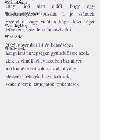
#ManóDuma
ennyi idő alatt eldől, hogy egy 
kezdeményezést pusztán a jó szándék 
#RésztvevőkMondták
vezérelt-e, vagy valóban képes közösséget 
#Vendégblog
teremteni, igazi lelki támaszt adni.
#ErőtAdó
2025. november 14-én bensőséges 
#ÉletMesék
hangulatú ünnepségen gyűltek össze azok, 
akik az elmúlt fél évtizedben bármilyen 
módon részesei voltak az alapítvány 
életének: betegek, hozzátartozók, 
szakemberek, támogatók, önkéntesek. 