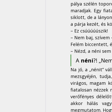
pálya szélén topor
maradjak. Egy fiat
siklott, de a lányo
a párja kezét, és k
– Ez csúúúúúszik!
– Nem baj, szívem –
Felém biccentett, 
– Nézd, a néni sem 
A 
néni
?! „Nem
Na jó, a „nénit” vá
mezsgyéjén, tudja
virágos, magam kö
fiatalosan nézzek m
verőfényes délelő
akkor hálás vag
megmutatom. Hogy 