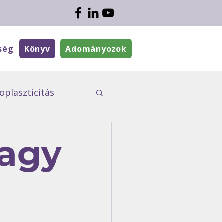
ség
Könyv
Adományozok
plaszticitás
ÉletMesék
vagy