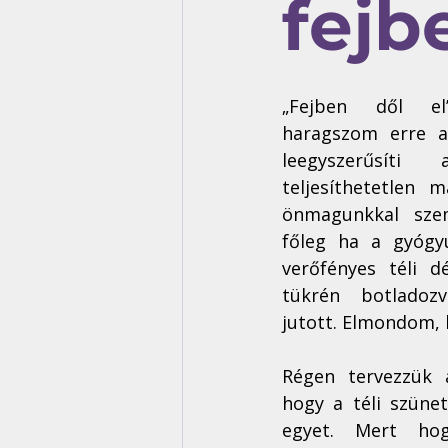
fejb
„Fejben dől el
haragszom erre a 
leegyszerűsíti
teljesíthetetlen 
önmagunkkal szem
főleg ha a gyógyu
verőfényes téli dé
tükrén botladoz
jutott. Elmondom, 
Régen tervezzük 
hogy a téli szünet
egyet. Mert hog