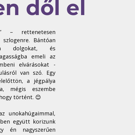
en dől el
” – rettenetesen 
szlogenre. Bántóan 
 a dolgokat, és 
magasságba emeli az 
beni elvárásokat - 
lásról van szó. Egy 
lelőttön, a jégpálya 
va, mégis eszembe 
hogy történt. 😊
az unokahúgaimmal, 
ben együtt korizunk 
y én nagyszerűen 