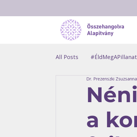
All Posts
#ÉldMegAPillanat
Dr. Prezenszki Zsuzsanna
#ManóDuma
#Résztv
Néni
a ko