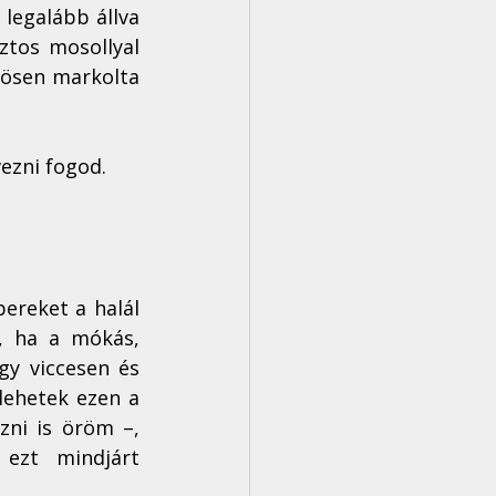
egalább állva 
ztos mosollyal 
sösen markolta 
vezni fogod.
ereket a halál 
, ha a mókás, 
y viccesen és 
lehetek ezen a 
ni is öröm –, 
ezt mindjárt 