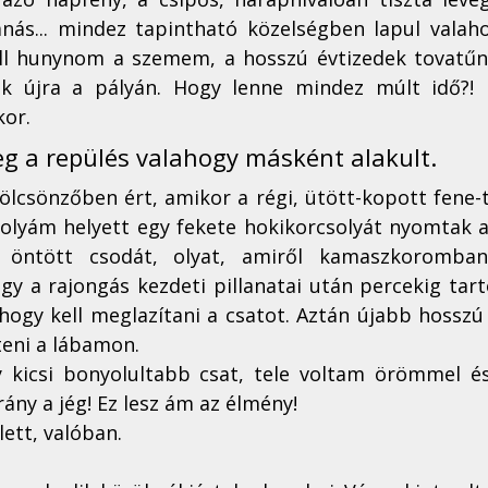
nás... mindez tapintható közelségben lapul valahol
ell hunynom a szemem, a hosszú évtizedek tovatűnn
ök újra a pályán. Hogy lenne mindez múlt idő?!  
or. 
eg a repülés valahogy másként alakult.
ölcsönzőben ért, amikor a régi, ütött-kopott fene-t
solyám helyett egy fekete hokikorcsolyát nyomtak a
g, öntött csodát, olyat, amiről kamaszkoromban
y a rajongás kezdeti pillanatai után percekig tart
hogy kell meglazítani a csatot. Aztán újabb hosszú 
teni a lábamon.
 kicsi bonyolultabb csat, tele voltam örömmel és 
rány a jég! Ez lesz ám az élmény!
ett, valóban. 