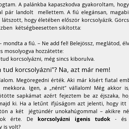
ogtam. A palánkba kapaszkodva gyakoroltam, hogy l
al pár landolt  mellettem. A fiú elegánsan, magabi
n látszott, hogy életében először korcsolyázik. Görc
özben  kétségbeesetten sikította:
 mondta a fiú. – Ne add fel! Belejössz, meglátod, él
és mosolyogva hozzátette:
tud korcsolyázni, még sincs kiborulva.
 tud korcsolyázni”? Na, azt már nem!
llalom. Megöregedni érték. Aki már kísért fiatal emb
, mekkora. Igen, a „nénit” vállalom! Még akkor is
tötte sapkámat azért fejeztem be az éjszaka, hog
ajd ki. Ha a letűnt ifjúságom azt jelenti, hogy itt 
ttön a két  jégtündér unokahúgommal – akikre néz
yok érte. De 
korcsolyázni igenis tudok
 - és 
is volt? 