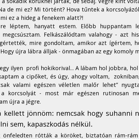
 sokadik körüknél jártak, de sebaj. Végre kint volt
  Na de mi ez? Mi történt? Hova tűntek a korcsolyázók
s mi ez a hideg a fenekem alatt?!
gre léptem, hanyatt estem. Előbb huppantam le
 megcsúsztam. Felkászálódtam valahogy - azt his
értették, mire gondoltam, amikor azt ígértem, ho
 Hogy újra lábra álljak - önmagában az egy komoly m
y ilyen  profi hokikorival... A lábam hol jobbra, hol 
ekaptam a cipőket, és úgy, ahogy voltam,  zokniban
sak valami egészen véletlen malőr lehet” nyugt
a a korcsolyát - most már egészen rutinosan me
am újra a jégre. 
á kellett jönnöm: nemcsak hogy suhanni n
ni sem, kapaszkodás nélkül.
 önfeledten rótták a köröket, biztatóan rám-rám 