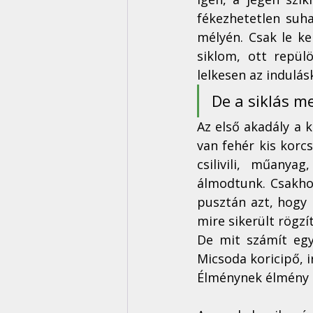
fékezhetetlen suha
mélyén. Csak le k
siklom, ott repül
lelkesen az indulásk
De a siklás m
Az első akadály a k
van fehér kis korc
csilivili, műanya
álmodtunk. Csakhog
pusztán azt, hogy 
mire sikerült rögzí
De mit számít egy
Micsoda koricipő, i
Élménynek élmény l