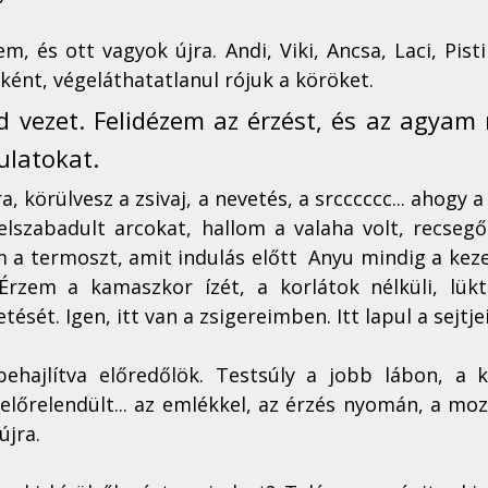
 és ott vagyok újra. Andi, Viki, Ancsa, Laci, Pisti
ént, végeláthatatlanul rójuk a köröket. 
 vezet. Felidézem az érzést, és az agyam m
latokat. 
a, körülvesz a zsivaj, a nevetés, a srcccccc... ahogy a
elszabadult arcokat, hallom a valaha volt, recsegő
 a termoszt, amit indulás előtt  Anyu mindig a kez
Érzem a kamaszkor ízét, a korlátok nélküli, lükte
tését. Igen, itt van a zsigereimben. Itt lapul a sejtj
hajlítva előredőlök. Testsúly a jobb lábon, a kor
lőrelendült... az emlékkel, az érzés nyomán, a moz
újra.