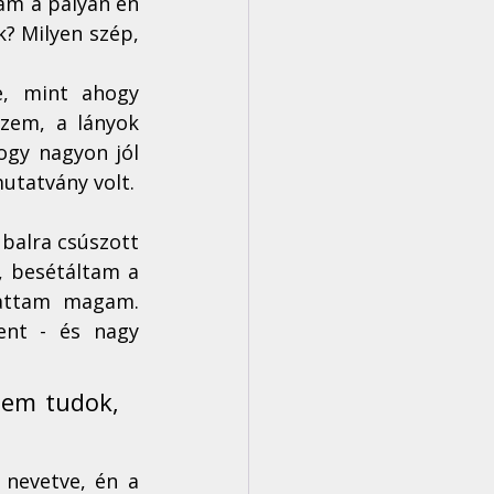
am a pályán én 
? Milyen szép, 
, mint ahogy 
zem, a lányok 
gy nagyon jól 
utatvány volt.
balra csúszott 
, besétáltam a 
attam magam. 
nt - és nagy 
em tudok, 
nevetve, én a 