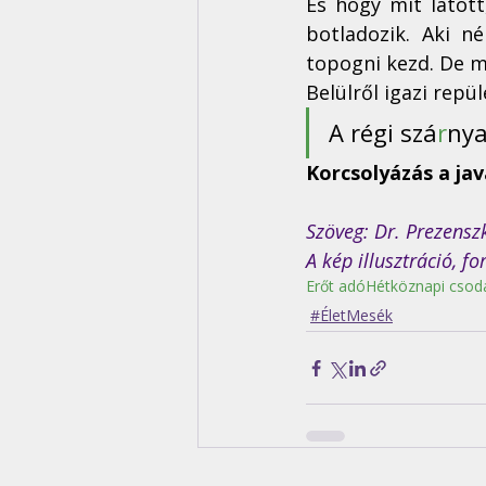
És hogy mit látott
botladozik. Aki 
topogni kezd. De mi
Belülről igazi repül
A régi szá
r
nya
Korcsolyázás a jav
Szöveg: Dr. Prezensz
A kép illusztráció, fo
Erőt adó
Hétköznapi csod
#ÉletMesék