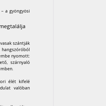
 – a gyöngyösi 
egtalálja  
 vasak szántják 
 hangszóróból 
embe nyomott: 
tő, szárnyaló 
eimben.
i élét kifelé 
dulat  valóban 