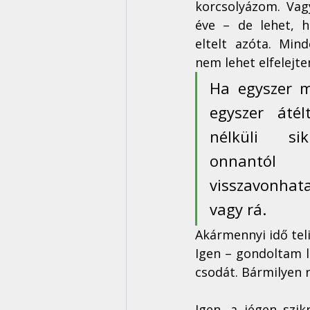
korcsolyázom. Vagy
éve – de lehet, h
eltelt azóta. Mind
nem lehet elfelejten
Ha egyszer m
egyszer átél
nélküli sik
onnantól 
visszavonhat
vagy rá.
Akármennyi idő teli
Igen – gondoltam le
csodát. Bármilyen 
Igen, a jégen szik