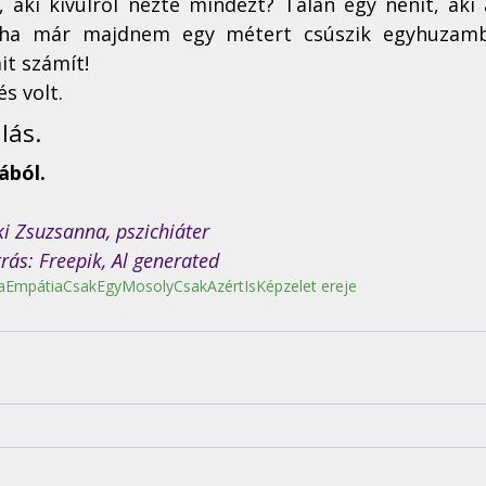
, aki kívülről nézte mindezt? Talán egy nénit, aki 
néha már majdnem egy métert csúszik egyhuzamba
t számít! 
és volt.
lás. 
ából.
ki Zsuzsanna, pszichiáter
rrás: Freepik, Al generated
a
Empátia
CsakEgyMosoly
CsakAzértIs
Képzelet ereje