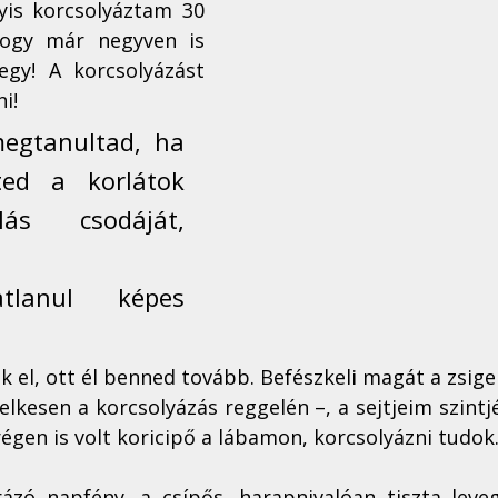
is korcsolyáztam 30 
ogy már negyven is 
egy! A korcsolyázást 
i!
egtanultad, ha 
ted a korlátok 
lás csodáját, 
atlanul képes 
k el, ott él benned tovább. Befészkeli magát a zsige
lkesen a korcsolyázás reggelén –, a sejtjeim szintj
régen is volt koricipő a lábamon, korcsolyázni tudo
rázó napfény, a csípős, harapnivalóan tiszta leveg