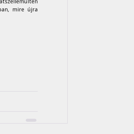
átszellemülten 
n, mire újra 