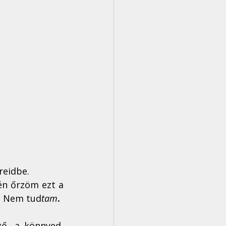
reidbe.
én őrzöm ezt a 
k. Nem
tud
tam
.
ő, a könnyed, 