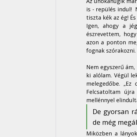
Az unokahugik már a
is - repülés indul!
tiszta kék az ég! É
Igen, ahogy a jé
észrevettem, hogy
azon a ponton meg
fognak szórakozni.
Nem egyszerű ám, eg
ki alólam. Végül l
melegedőbe. „Ez c
Felcsatoltam újr
mellénnyel elindult
De gyorsan r
de még megáll
Miközben a lányok