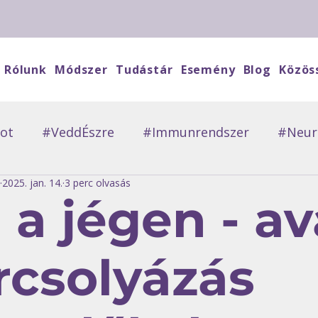
Rólunk
Módszer
Tudástár
Esemény
Blog
Közös
ot
#VeddÉszre
#Immunrendszer
#Neuro
2025. jan. 14.
3 perc olvasás
evőkMondták
#Vendégblog
#ErőtAdó
#
 a jégen - a
rcsolyázás