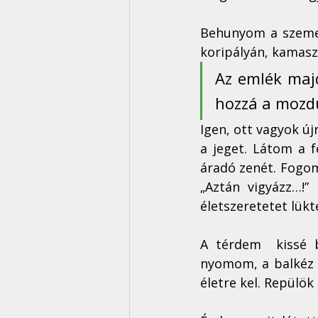
Behunyom a szemem,
koripályán, kamaszk
Az emlék majd
hozzá a mozdu
Igen, ott vagyok újr
a jeget. Látom a f
áradó zenét. Fogom
„Aztán vigyázz…!” 
életszeretetet lükte
A térdem  kissé be
nyomom, a balkéz e
életre kel. Repülök 