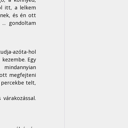
 itt, a lelkem 
ek, és én ott 
... gondoltam 
udja-azóta-hol 
 kezembe. Egy 
 mindannyian 
ott megfejteni 
percekbe telt, 
várakozással. 