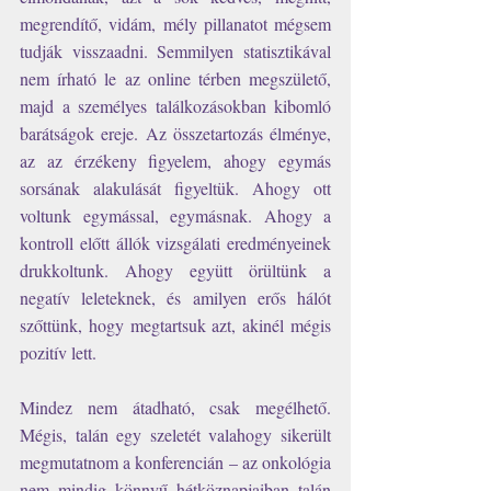
megrendítő, vidám, mély pillanatot mégsem 
tudják visszaadni. Semmilyen statisztikával 
nem írható le az online térben megszülető, 
majd a személyes találkozásokban kibomló 
barátságok ereje. Az összetartozás élménye, 
az az érzékeny figyelem, ahogy egymás 
sorsának alakulását figyeltük. Ahogy ott 
voltunk egymással, egymásnak. Ahogy a 
kontroll előtt állók vizsgálati eredményeinek 
drukkoltunk. Ahogy együtt örültünk a 
negatív leleteknek, és amilyen erős hálót 
szőttünk, hogy megtartsuk azt, akinél mégis 
pozitív lett.
Mindez nem átadható, csak megélhető. 
Mégis, talán egy szeletét valahogy sikerült 
megmutatnom a konferencián – az onkológia 
nem mindig könnyű hétköznapjaiban talán 