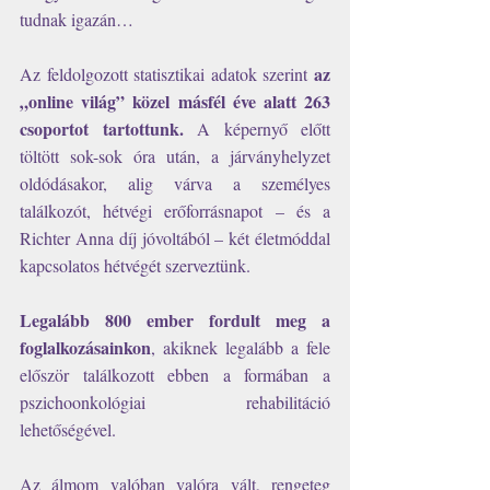
tudnak igazán…
az 
Az feldolgozott statisztikai adatok szerint 
„online világ” közel másfél éve alatt 263 
csoportot tartottunk.
 A képernyő előtt 
töltött sok-sok óra után, a járványhelyzet 
oldódásakor, alig várva a személyes 
találkozót, hétvégi erőforrásnapot – és a 
Richter Anna díj jóvoltából – két életmóddal 
kapcsolatos hétvégét szerveztünk.
Legalább 800 ember fordult meg a 
foglalkozásainkon
, akiknek legalább a fele 
először találkozott ebben a formában a 
pszichoonkológiai rehabilitáció 
lehetőségével.
Az álmom valóban valóra vált, rengeteg 