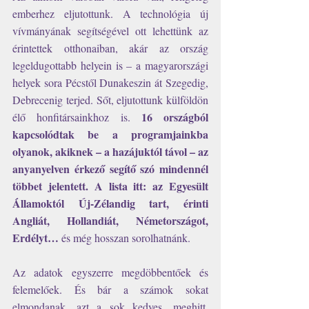
emberhez eljutottunk. A technológia új 
vívmányának segítségével ott lehettünk az 
érintettek otthonaiban, akár az ország 
legeldugottabb helyein is – a magyarországi 
helyek sora Pécstől Dunakeszin át Szegedig, 
Debrecenig terjed. Sőt, eljutottunk külföldön 
16 országból 
élő honfitársainkhoz is. 
kapcsolódtak be a programjainkba 
olyanok, akiknek – a hazájuktól távol – az 
anyanyelven érkező segítő szó mindennél 
többet jelentett. A lista itt: az Egyesült 
Államoktól Új-Zélandig tart, érinti 
Angliát, Hollandiát, Németországot, 
Erdélyt… 
és még hosszan sorolhatnánk.
Az adatok egyszerre megdöbbentőek és 
felemelőek. És bár a számok sokat 
elmondanak, azt a sok kedves, meghitt, 