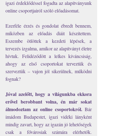
igazi érdeklődéssel fogadta az alapítványunk 
online csoportjairól szóló előadásomat. 
Ezerféle érzés és gondolat ébredt bennem, 
miközben az előadás diáit készítettem. 
Eszembe ötlöttek a kezdeti lépések, a 
tervezés izgalma, amikor az alapítványt életre 
hívtuk. Felidéződött a lelkes kíváncsiság, 
ahogy az első csoportokat terveztük és 
szerveztük – vajon jól sikerülnek, működni 
fognak?
Jóval azelőtt, hogy a világunkba ekkora 
erővel berobbant volna, én már sokat 
álmodoztam az online csoportokról.
 Bár 
imádom Budapestet, igazi vidéki lányként 
mindig zavart, hogy az igazán jó lehetőségek 
csak a fővárosiak számára elérhetők. 