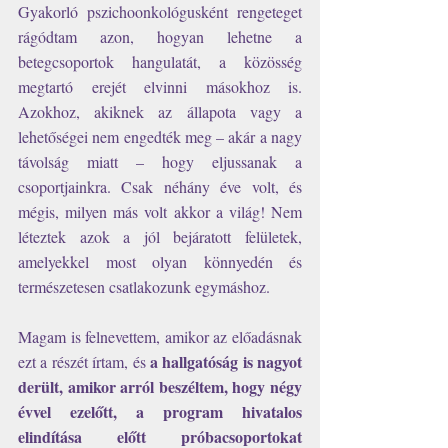
Gyakorló pszichoonkológusként rengeteget 
rágódtam azon, hogyan lehetne a 
betegcsoportok hangulatát, a közösség 
megtartó erejét elvinni másokhoz is. 
Azokhoz, akiknek az állapota vagy a 
lehetőségei nem engedték meg – akár a nagy 
távolság miatt – hogy eljussanak a 
csoportjainkra. Csak néhány éve volt, és 
mégis, milyen más volt akkor a világ! Nem 
léteztek azok a jól bejáratott felületek, 
amelyekkel most olyan könnyedén és 
természetesen csatlakozunk egymáshoz.
Magam is felnevettem, amikor az előadásnak 
a hallgatóság is nagyot 
ezt a részét írtam, és 
derült, amikor arról beszéltem, hogy négy 
évvel ezelőtt, a program hivatalos 
elindítása előtt próbacsoportokat 