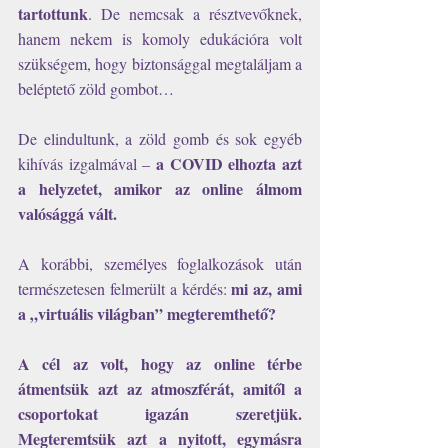
tartottunk
. De nemcsak a résztvevőknek, 
hanem nekem is komoly edukációra volt 
szükségem, hogy biztonsággal megtaláljam a 
beléptető zöld gombot…
De elindultunk, a zöld gomb és sok egyéb 
a COVID elhozta azt 
kihívás izgalmával – 
a helyzetet, amikor az online álmom 
valósággá vált.
A korábbi, személyes foglalkozások után 
mi az, ami 
természetesen felmerült a kérdés: 
a „virtuális világban” megteremthető?
A cél az volt, hogy az online térbe 
átmentsük azt az atmoszférát, amitől a 
csoportokat igazán szeretjük. 
Megteremtsük azt a nyitott, egymásra 