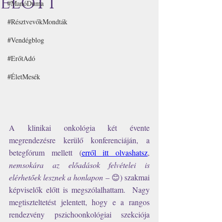
előtt
#ManóDuma
#RésztvevőkMondták
#Vendégblog
#ErőtAdó
#ÉletMesék
A klinikai onkológia két évente 
megrendezésre kerülő konferenciáján, a 
betegfórum mellett (
erről itt olvashatsz
,
nemsokára az előadások felvételei is 
elérhetőek lesznek a honlapon
 – 😊) szakmai 
képviselők előtt is megszólalhattam.  Nagy 
megtiszteltetést jelentett, hogy e a rangos 
rendezvény pszichoonkológiai szekciója 