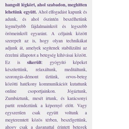
hangolt légkört, ahol szabadon, meghitten 
lehetünk együtt. 
Ahol elfogadást kapunk és 
adunk, és ahol őszintén beszélhetünk 
legmélyebb fájdalmainkról és legszebb 
örömeinkről egyaránt. A céljaink között 
szerepelt az is, hogy olyan technikákat 
adjunk át, amelyek segítenek stabilizálni az 
érzelmi állapotot a betegség kihívásai között. 
sikerült
Ez is 
: gyógyító képeket 
készítettünk, relaxáltunk, meditáltunk, 
szorongás-démont űztünk, orvos-beteg 
közötti hatékony kommunikációt kutattunk 
online csoportjainkon. Jógáztunk, 
Zumbáztunk, mesét írtunk, és karácsonyi 
partit rendeztünk a képernyő előtt. Vagy 
egyszerűen csak együtt voltunk a 
megteremtett közös térben, beszélgettünk, 
ahogy csak a daganattal érintett betegek 