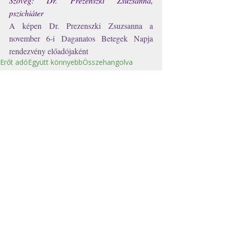
Szöveg: Dr. Prezenszki Zsuzsanna, 
pszichiáter
A képen Dr. Prezenszki Zsuzsanna a 
november 6-i Daganatos Betegek Napja 
rendezvény előadójaként
Erőt adó
Együtt könnyebb
Összehangolva
Pszichoonkológia
#VeddÉszre
Az összes
Kapcsolódó
megtekintése
bejegyzések