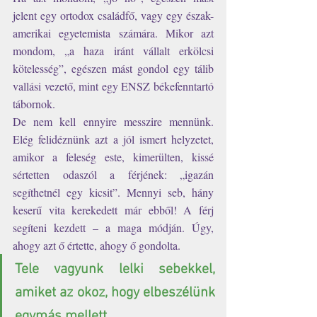
jelent egy ortodox családfő, vagy egy észak-
amerikai egyetemista számára. Mikor azt 
mondom, „a haza iránt vállalt erkölcsi 
kötelesség”, egészen mást gondol egy tálib 
vallási vezető, mint egy ENSZ békefenntartó 
tábornok. 
De nem kell ennyire messzire mennünk. 
Elég felidéznünk azt a jól ismert helyzetet, 
amikor a feleség este, kimerülten, kissé 
sértetten odaszól a férjének: „igazán 
segíthetnél egy kicsit”. Mennyi seb, hány 
keserű vita kerekedett már ebből! A férj 
segíteni kezdett – a maga módján. Úgy, 
ahogy azt ő értette, ahogy ő gondolta. 
Tele vagyunk lelki sebekkel, 
amiket az okoz, hogy elbeszélünk 
egymás mellett.  