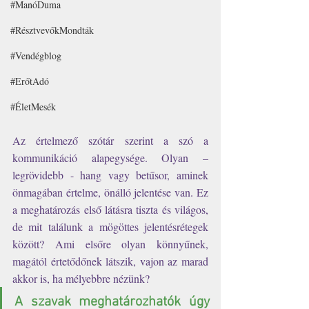
#ManóDuma
#RésztvevőkMondták
#Vendégblog
#ErőtAdó
#ÉletMesék
Az értelmező szótár szerint a szó a 
kommunikáció alapegysége. Olyan – 
legrövidebb - hang vagy betűsor, aminek 
önmagában értelme, önálló jelentése van. Ez 
a meghatározás első látásra tiszta és világos, 
de mit találunk a mögöttes jelentésrétegek 
között? Ami elsőre olyan könnyűnek, 
magától értetődőnek látszik, vajon az marad 
akkor is, ha mélyebbre nézünk? 
A szavak meghatározhatók úgy 