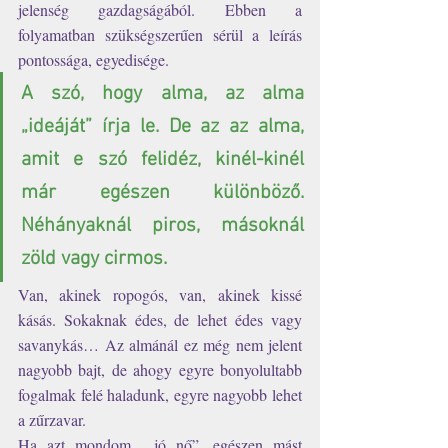
jelenség gazdagságából. Ebben a 
folyamatban szükségszerűen sérül a leírás 
pontossága, egyedisége. 
A szó, hogy alma, az alma 
„ideáját” írja le. De az az alma, 
amit e szó felidéz, kinél-kinél 
már egészen különböző. 
Néhányaknál piros, másoknál 
zöld vagy cirmos. 
Van, akinek ropogós, van, akinek kissé 
kásás. Sokaknak édes, de lehet édes vagy 
savanykás… Az almánál ez még nem jelent 
nagyobb bajt, de ahogy egyre bonyolultabb 
fogalmak felé haladunk, egyre nagyobb lehet 
a zűrzavar. 
Ha azt mondom, „jó nő”, egészen mást 