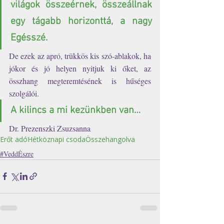
világok összeérnek, összeállnak 
egy tágabb horizonttá, a nagy 
Egésszé.
De ezek az apró, trükkös kis szó-ablakok, ha 
jókor és jó helyen nyitjuk ki őket, az 
összhang megteremtésének is hűséges 
szolgálói.  
A kilincs a mi kezünkben van…
Dr. Prezenszki Zsuzsanna
Erőt adó
Hétköznapi csoda
Összehangolva
#VeddÉszre