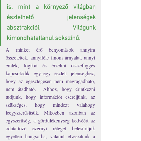
is, mint a környező világban 
észlelhető jelenségek 
absztrakciói. Világunk 
kimondhatatlanul sokszínű. 
A minket érő benyomások annyira 
összetettek, annyiféle finom árnyalat, annyi 
emlék, logikai és érzelmi összefüggés 
kapcsolódik egy–egy észlelt jelenséghez, 
hogy az egészlegesen nem megragadható, 
nem átadható.  Ahhoz, hogy érintkezni 
tudjunk, hogy információt cseréljünk, az 
szükséges, hogy mindezt valahogy 
leegyszerűsítsük. Miközben azonban az 
egyszerűség, a gördülékenység kedvéért az 
odatartozó ezernyi réteget belesűrítjük 
egyetlen hangsorba, valamit elveszítünk a 