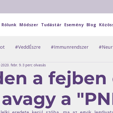
Rólunk
Módszer
Tudástár
Esemény
Blog
Közös
ot
#VeddÉszre
#Immunrendszer
#Neuro
2020. febr. 9.
3 perc olvasás
evőkMondták
#Vendégblog
#ErőtAdó
#
en a fejben 
- avagy a "PN
elki eredete kerül szóba, ma az egyik legdivat