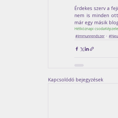
Érdekes szerv a fe
nem is minden ott
már egy másik blog
Hétköznapi csoda
Képzele
#Immunrendszer
#Neur
Kapcsolódó bejegyzések