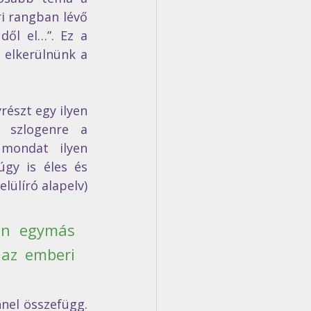
i rangban lévő 
ől el…”. Ez a 
l elkerülnünk a 
észt egy ilyen 
 szlogenre a 
mondat ilyen 
gy is éles és 
lülíró alapelv) 
on egymás 
az emberi 
l összefügg.  