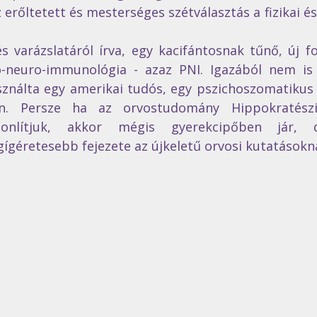
erőltetett és mesterséges szétválasztás a fizikai és 
varázslatáról írva, egy kacifántosnak tűnő, új fo
-neuro-immunológia - azaz PNI. Igazából nem is o
ználta egy amerikai tudós, egy pszichoszomatikus 
án. Persze ha az orvostudomány Hippokratészig
sonlítjuk, akkor mégis gyerekcipőben jár, 
gígéretesebb fejezete az újkeletű orvosi kutatásokn