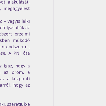
ot alakulását, 
 megfigyelést 
ho
 – vagyis lelki 
 - azaz idegrendszeri - folyamatok közvetítésével befolyásolják az 
szert érzelmi 
ésben működő 
unrendszerünk 
se. A PNI óta 
 igaz, hogy a 
m az öröm, a 
az a központi 
rról, hogy az 
i, szeretjük-e 