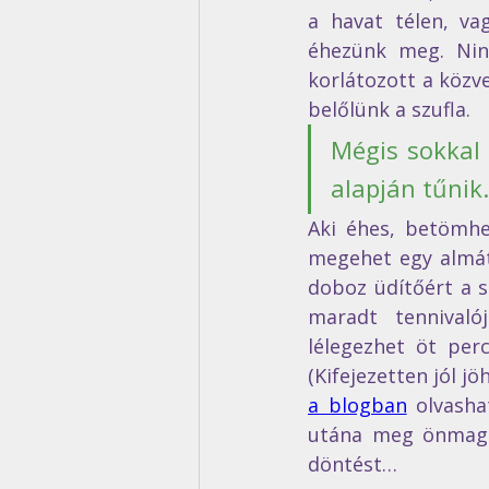
a havat télen, va
éhezünk meg. Ninc
korlátozott a közve
belőlünk a szufla. 
Mégis sokkal
alapján tűnik.
Aki éhes, betömhe
megehet egy almát 
doboz üdítőért a s
maradt tennivaló
lélegezhet öt perc
(Kifejezetten jól j
a blogban
 olvasha
utána meg önmagát
döntést… 