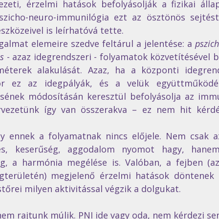
zeti, érzelmi hatások befolyásolják a fizikai állap
szicho-neuro-immunilógia ezt az ösztönös sejtést,
közeivel is leírhatóvá tette. 
galmat elemeire szedve feltárul a jelentése: a 
pszic
s
éterek alakulását. Azaz, ha a központi idegrend
or ez az idegpályák, és a velük együttműköd
ének módosításán keresztül befolyásolja az imm
vezetünk így van összerakva – ez nem hit kérdé
gy ennek a folyamatnak nincs előjele. Nem csak az
lés, keserűség, aggodalom nyomot hagy, hane
ág, a harmónia megélése is. Valóban, a fejben (az
égterületén) megjelenő érzelmi hatások döntenek a
őrei milyen aktivitással végzik a dolgukat.
m rajtunk múlik. PNI ide vagy oda, nem kérdezi senk