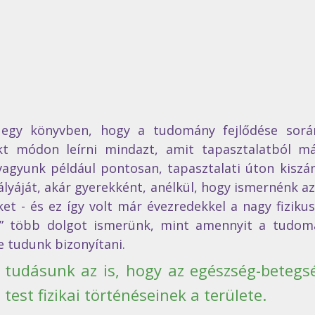
 egy könyvben, hogy a tudomány fejlődése során
t módon leírni mindazt, amit tapasztalatból má
agyunk például pontosan, tapasztalati úton kiszámí
lyáját, akár gyerekként, anélkül, hogy ismernénk az
et - és ez így volt már évezredekkel a nagy fiziku
n” több dolgot ismerünk, mint amennyit a tudomá
e tudunk bizonyítani. 
 tudásunk az is, hogy az egészség-betegsé
est fizikai történéseinek a területe.  