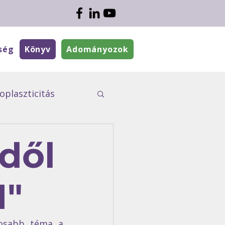
ség
Könyv
Adományozok
plaszticitás
ÉletMesék
dől
I"
osabb téma a 