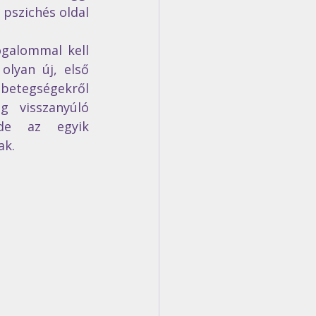
pszichés oldal 
galommal kell 
lyan új, első 
betegségekről 
 visszanyúló 
de az egyik 
ak.