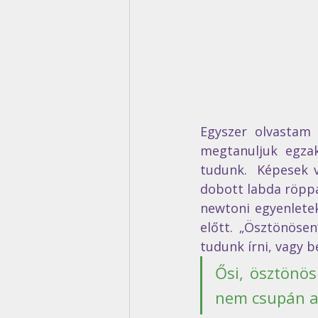
Egyszer olvastam
megtanuljuk egzak
tudunk.  Képesek v
dobott labda röppá
newtoni egyenletek
előtt. „Ösztönöse
tudunk írni, vagy b
Ősi, ösztönös
nem csupán a t