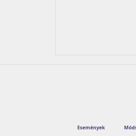
Szakértő kerestetik! Ide a
szakértővel!
Események
Móds