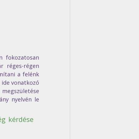
 fokozatosan 
r réges-régen 
tani a felénk 
 ide vonatkozó 
s megszületése 
ny nyelvén le 
g kérdése 