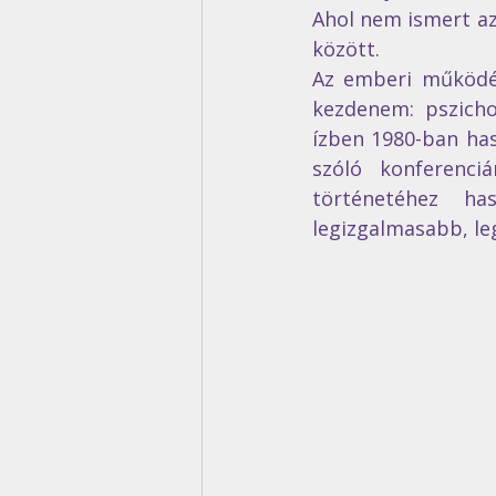
Ahol nem ismert az 
között. 
Az emberi működés 
kezdenem: pszicho
ízben 1980-ban has
szóló konferenci
történetéhez ha
legizgalmasabb, le