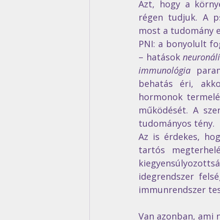
Azt, hogy a környe
régen tudjuk. A p
most a tudomány esz
PNI: a bonyolult fo
– hatások 
neuronáli
immunológia
 param
behatás éri, akk
hormonok termelés
működését. A szer
tudományos tény. 
Az is érdekes, ho
tartós megterhe
kiegyensúlyozotts
idegrendszer fels
immunrendszer test
Van azonban, ami ne