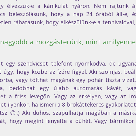
gy élvezzük-e a kánikulát nyáron. Nem rajtunk ál
s beleszólásunk, hogy a nap 24 órából áll-e, és
tlen ráhatásunk, hogy elkészülünk-e a tennivalóval, 
 nagyobb a mozgásterünk, mint amilyennek
 
t egy szendvicset telefont nyomkodva, de ugyanan
úgy, hogy közbe az ízére figyel. Aki szomjas, beál
orba, vagy tölthet magának egy pohár tiszta vizet. 
ja, bedobhat egy újabb automatás kávét, vag
et a friss levegőn. Vagy az erkélyen, vagy az iro
öhet ilyenkor, ha ismeri a 8 brokáttekercs gyakorlatot
tsz 😊.) Aki dühös, szapulhatja magában a másikat
, hogy megint lenyelte a dühét. Vagy bármikor 