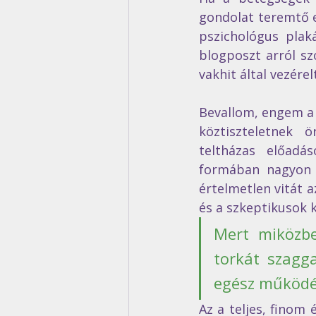
gondolat teremtő er
pszichológus plaká
blogposzt arról szó
vakhit által vezér
Bevallom, engem a 
köztiszteletnek 
teltházas előad
formában nagyon k
értelmetlen vitát a
és a szkeptikusok k
Mert miközbe
torkát szagga
egész működés
Az a teljes, finom