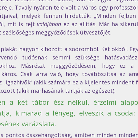
eje. Tavaly nyáron tele volt a város egy professzor
tjaival, melyek fennen hirdették: „Minden fejben d
l, mit is rejt 
valójában
 ez az állítás. Már ha sikerü
elt szélsőséges meggyőződések útvesztőjét.
plakát nagyon kihozott a sodromból. Két okból. Egyr
örvendő tudósnak semmi szüksége hatásvadász
ásokhoz. Másrészt meggyőződésem, hogy ez a 
áros. Csak arra való, hogy továbbszítsa az amú
z „igazhívők” (akik számára ez a kijelentés mindent fe
özött (akik marhasának tartják az egészet).
n a két tábor ész nélkül, érzelmi alap
tja, kimarad a lényeg, elveszik a csoda: 
ének varázslata.  
 és pontos összehangoltság, amiben minden mindenne