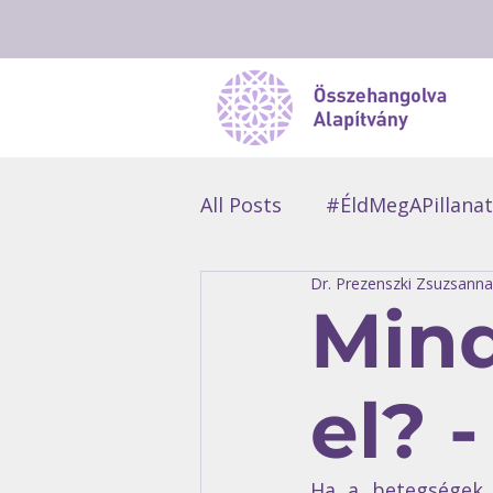
All Posts
#ÉldMegAPillanat
Dr. Prezenszki Zsuzsanna
#ManóDuma
#Résztv
Mind
el? 
Ha a betegségek l