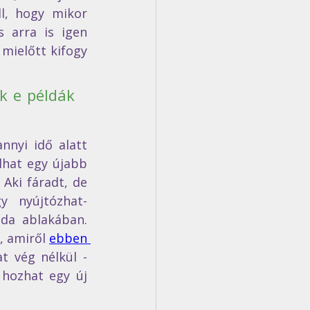
l, hogy mikor 
 arra is igen 
mielőtt kifogy 
 e példák 
nyi idő alatt 
lhat egy újabb 
Aki fáradt, de 
y nyújtózhat-
da ablakában. 
, amiről 
ebben 
 vég nélkül - 
hozhat egy új 