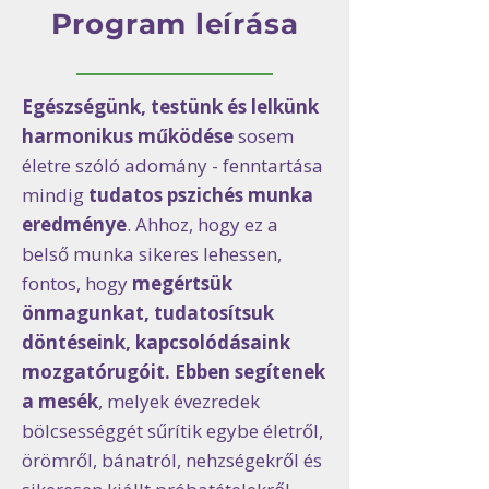
Program leírása
Egészségünk, testünk és lelkünk
harmonikus működése
sosem
életre szóló adomány - fenntartása
mindig
tudatos pszichés munka
eredménye
. Ahhoz, hogy ez a
belső munka sikeres lehessen,
fontos, hogy
megértsük
önmagunkat, tudatosítsuk
döntéseink, kapcsolódásaink
mozgatórugóit. Ebben segítenek
a mesék
, melyek évezredek
bölcsességgét sűrítik egybe életről,
örömről, bánatról, nehzségekről és