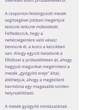
sikeresen kiállt próbatételekről.
A csoporton feldolgozott mesék
segítségével jobban megértjük
testünk-lelkünk működését.
Felfedezzük, hogy a
nehézségeinkre való válasz
bennünk él, a kulcs a kezükben
van. Ahogy együtt haladunk a
főhőssel a próbatélteken át, ahogy
hagyjuk magunkat megérinteni a
mesék „gyógyító ereje” által,
átélhetjük, ahogy a megbillent
harmónia egy magasabb szinten
helyreállítható.
A mesék gyógyító mintázatának