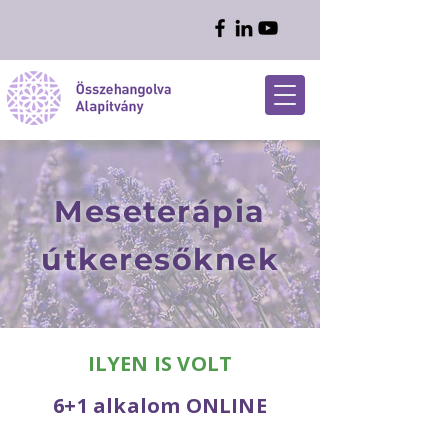
Meseterápia
útkeresőknek
ILYEN IS VOLT
6+1 alkalom ONLINE