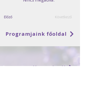
Előző
Következő
Programjaink főoldal
Gyorssegély 7+1 levél
Friss diagnózissal kérd e-mail
útmutatónkat!