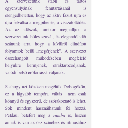
A szervezetünk stabil és tartós 
egyensúlyának fenntartásánál is 
elengedhetetlen, hogy az aktív fázist újra és 
újra felváltsa a megpihenés, a visszatöltődés.  
Az az időszak, amikor meghalljuk a 
szervezetünk bölcs szavát, és elegendő időt 
szánunk arra, hogy a kívülről elindított 
folyamtok belül „megérjenek”. A szervezet 
összehangolt működésében megfelelő 
helyükre kerüljenek, elraktározódjanak, 
valódi belső erőforrássá váljanak. 
S ahogy azt közösen megéltük Dobogókőn, 
ez a lágyabb tempóra váltás  nem csak 
könnyű és egyszerű, de szórakoztató is lehet. 
Sok mindent használhatunk fel hozzá. 
Például belefért még a 
zumba 
is, hiszen 
annak is van az ősz színéhez és ritmusához 