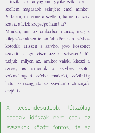
tartozik, az anyagban gyökerezik, de a 
szellem magasabb szintjére emel minket. 
Valóban, mi lenne a szellem, ha nem a szív 
szava, a lélek szépsége hatná át? 
Minden, ami az emberben nemes, még a 
kifejezéseinkben tetten érhetően is a szívhez 
kötődik. Hiszen a szívből jövő köszönet 
szavait is így viszonozzuk: szívesen! Jól 
tudjuk, milyen az, amikor valaki kiteszi a 
szívét, és ismerjük a szívhez szóló, 
szívmelengető szívbe markoló, szívünkig 
ható, szívszaggató és szívderítő élmények 
erejét is. 
A lecsendesültebb, látszólag 
passzív időszak nem csak az 
évszakok között fontos, de az 