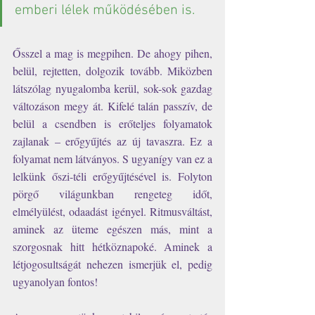
emberi lélek működésében is. 
Ősszel a mag is megpihen. De ahogy pihen, 
belül, rejtetten, dolgozik tovább. Miközben 
látszólag nyugalomba kerül, sok-sok gazdag 
változáson megy át. Kifelé talán passzív, de 
belül a csendben is erőteljes folyamatok 
zajlanak – erőgyűjtés az új tavaszra. Ez a 
folyamat nem látványos. S ugyanígy van ez a 
lelkünk őszi-téli erőgyűjtésével is. Folyton 
pörgő világunkban rengeteg időt, 
elmélyülést, odaadást igényel. Ritmusváltást, 
aminek az üteme egészen más, mint a 
szorgosnak hitt hétköznapoké. Aminek a 
létjogosultságát nehezen ismerjük el, pedig 
ugyanolyan fontos!  