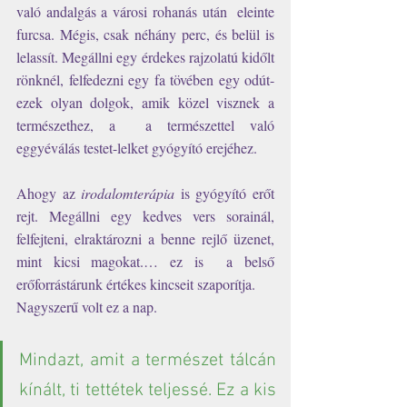
való andalgás a városi rohanás után  eleinte 
furcsa. Mégis, csak néhány perc, és belül is 
lelassít. Megállni egy érdekes rajzolatú kidőlt 
rönknél, felfedezni egy fa tövében egy odút- 
ezek olyan dolgok, amik közel visznek a 
természethez, a  a természettel való 
eggyéválás testet-lelket gyógyító erejéhez.
Ahogy az 
irodalomterápia 
is gyógyító erőt 
rejt. Megállni egy kedves vers sorainál, 
felfejteni, elraktározni a benne rejlő üzenet, 
mint kicsi magokat.… ez is  a belső 
erőforrástárunk értékes kincseit szaporítja.
Nagyszerű volt ez a nap.
Mindazt, amit a természet tálcán 
kínált, ti tettétek teljessé. Ez a kis 