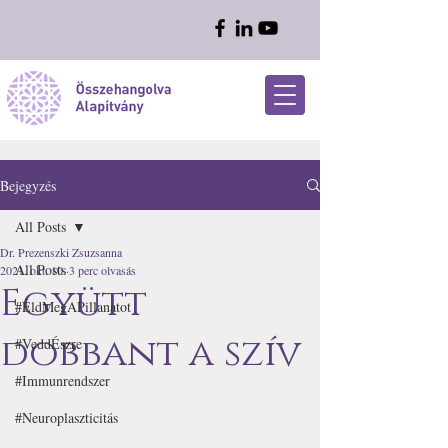
Bejegyzés
All Posts
Dr. Prezenszki Zsuzsanna
All Posts
2021. okt. 10.
3 perc olvasás
Együtt
#ÉldMegAPillanatot
dobbant a szív
#VeddÉszre
#Immunrendszer
#Neuroplaszticitás