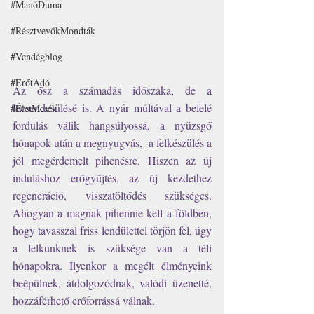
#ManóDuma
#RésztvevőkMondták
#Vendégblog
#ErőtAdó
Az ősz a számadás időszaka, de a 
lecsendesülésé is. A nyár múltával a befelé 
#ÉletMesék
fordulás válik hangsúlyossá, a nyüzsgő 
hónapok után a megnyugvás,  a felkészülés a 
jól megérdemelt pihenésre. Hiszen az új 
induláshoz erőgyűjtés, az új kezdethez 
regeneráció, visszatöltődés szükséges. 
Ahogyan a magnak pihennie kell a földben, 
hogy tavasszal friss lendülettel törjön fel, úgy 
a lelkünknek is szüksége van a téli 
hónapokra. Ilyenkor a megélt élményeink 
beépülnek, átdolgozódnak, valódi üzenetté, 
hozzáférhető erőforrássá válnak. 