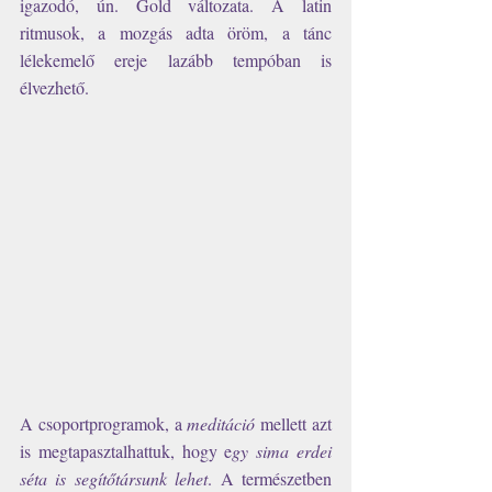
igazodó, ún. Gold változata. A latin 
ritmusok, a mozgás adta öröm, a tánc 
lélekemelő ereje lazább tempóban is 
élvezhető. 
A csoportprogramok, a 
meditáció 
mellett azt 
is megtapasztalhattuk, hogy e
gy sima erdei 
séta is segítőtársunk lehet
. A természetben 