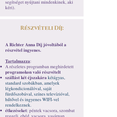
segítséget nyújtani mindenkinek, aki
kéri).
Részvételi Díj:
A Richter Anna Díj jóvoltából a
részvétel ingyenes.
Tartalmazza
:
A részletes programban meghirdetett
programokon való részvételt
szállást két éjszakára
kétágyas,
standard szobákban, amelyek
légkondicionálóval, saját
fürdőszobával, színes televízióval,
hűtővel és ingyenes WIFI-vel
rendelkeznek.
étkezéseket
: péntek vacsora, szombat
reggeli, ebéd, vacsora, vasárnap