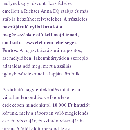
melynek egy része itt lesz felvéve,
emellett a Richter Anna Díj stábja és más
A részletes
stáb is készíthet felvételeket.
hozzájáruló nyilatkozatot a
megérkezéskor alá kell majd írnod,
enélkül a részvétel nem lehetséges
.
Fontos
: A regisztráció során a pontos,
személyidben, lakcímkártyádon szereplő
adataidat add meg, mert a szállás
igénybevétele ennek alapján történik.
A várható nagy érdeklődés miatt és a
váratlan lemondások elkerülése
10 000 Ft kaució
érdekében mindenkitől
t
kérünk, mely a táborban való megjelenés
esetén visszajár, és szintén visszajár ha
június 6 éjfél előtt mondod le az