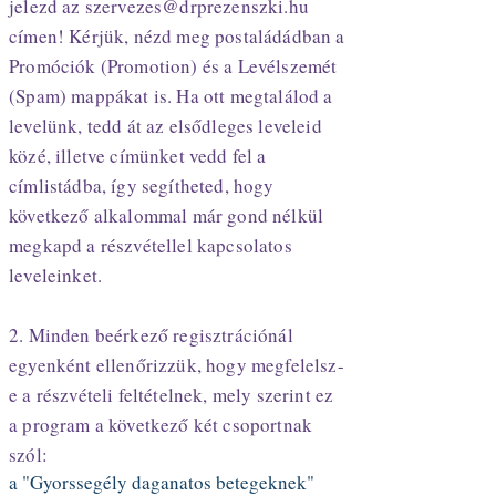
jelezd az
szervezes@drprezenszki.hu
címen! Kérjük, nézd meg postaládádban a
Promóciók (Promotion) és a Levélszemét
(Spam) mappákat is. Ha ott megtalálod a
levelünk, tedd át az elsődleges leveleid
közé, illetve címünket vedd fel a
címlistádba, így segítheted, hogy
következő alkalommal már gond nélkül
megkapd a részvétellel kapcsolatos
leveleinket.
2. Minden beérkező regisztrációnál
egyenként ellenőrizzük, hogy megfelelsz-
e a részvételi feltételnek, mely szerint ez
a program a következő két csoportnak
szól:
a "Gyorssegély daganatos betegeknek"