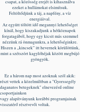
csapat, a közösség erejét is kihasználva
ezeket a hullámokat elsimítsuk.
Feltöltődjünk a táj, a napfény, a víz
energiáival.
Az együtt töltött idő megannyi lehetőséget
kínál, hogy kiszakadjunk a hétköznapok
forgatagából, hogy egy kicsit más szemmel
nézzünk rá önmagunkra, a lehetőséginkre.
Hiszen a „kincsek” itt hevernek körülöttünk,
mint a szétszórt kagylóhéjak között megbújó
gyöngyök.
Ez a három nap most azoknak szól akik:
részt vettek a közelmúltban a "Gyorssegély
daganatos betegeknek" elnevezésű online
csoportjainkon
vagy alapítványunk korábbi programjainak
visszatérő résztvevői voltak.