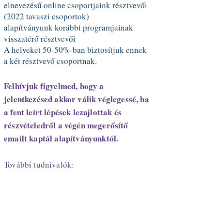
elnevezésű online csoportjaink résztvevői
(2022 tavaszi csoportok)
alapítványunk korábbi programjainak
visszatérő résztvevői
A helyeket 50-50%-ban biztosítjuk ennek
a két résztvevő csoportnak.
Felhívjuk figyelmed, hogy a
jelentkezésed akkor válik véglegessé, ha
a fent leírt lépések lezajlottak és
részvételedről a végén megerősítő
emailt kaptál alapítványunktól.
További tudnivalók:
Csak saját magad nevében
regisztrálhatsz, egy email címről több
regisztrációt nem fogadunk el.
Kisállat nem hozható, a programon csak