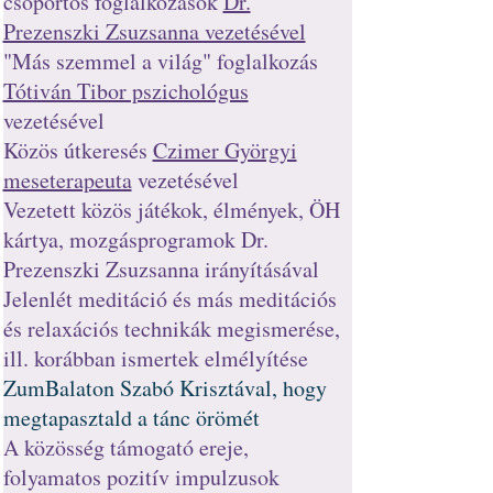
csoportos foglalkozások
Dr.
Prezenszki Zsuzsanna vezetésével
"Más szemmel a világ" foglalkozás
Tótiván Tibor pszichológus
vezetésével
Közös útkeresés
Czimer Györgyi
meseterapeuta
vezetésével
Vezetett közös játékok, élmények, ÖH
kártya, mozgásprogramok Dr.
Prezenszki Zsuzsanna irányításával
Jelenlét meditáció és más meditációs
és relaxációs technikák megismerése,
ill. korábban ismertek elmélyítése
ZumBalaton Szabó Krisztával, hogy
megtapasztald
a tánc örömét
A közösség támogató ereje,
folyamatos pozitív impulzusok