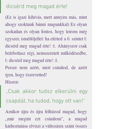
dicsérd meg magad érte! 
(Ez is igazi kihívás, mert annyira más, mint 
ahogy szoktunk bánni magunkkal) Ez olyan 
szokatlan és olyan fontos, hogy leírom még 
egyszer, ismétlőjellel: ha elérted a 0. szintet ǁ: 
dicsérd meg magad érte! :ǁ. Ahányszor csak 
belebotlasz régi, nemszeretett működésedbe, 
ǁ: dicsérd meg magad érte! :ǁ. 
Persze nem azért, mert csinálod, de azért 
igen, hogy észrevetted! 
Hiszen: 
„Csak akkor tudsz elkerülni egy 
csapdát, ha tudod, hogy ott van!"
Amikor újra és újra felhúzod magad, hogy 
„már megint ezt csinálom”, a magad 
kárhoztatása elviszi a változásra szánt összes 