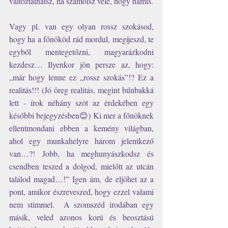
változtathatsz, ha számolsz vele, hogy hamis.
Vagy pl. van egy olyan rossz szokásod, 
hogy ha a főnököd rád mordul, megijeszd, te 
egyből mentegetőzni, magyarázkodni 
kezdesz… Ilyenkor jön persze az, hogy: 
„már hogy lenne ez „rossz szokás”!? Ez a 
realitás!!! (Jó öreg realitás, megint bűnbakká 
lett - írok néhány szót az érdekében egy 
későbbi bejegyzésben😊) Ki mer a főnöknek 
ellentmondani ebben a kemény világban, 
ahol egy munkahelyre három jelentkező 
van…?! Jobb, ha meghunyászkodsz és 
csendben teszed a dolgod, mielőtt az utcán 
találod magad…!” Igen ám, de eljöhet az a 
pont, amikor észreveszed, hogy ezzel valami 
nem stimmel.  A szomszéd irodában egy 
másik, veled azonos korú és beosztású 