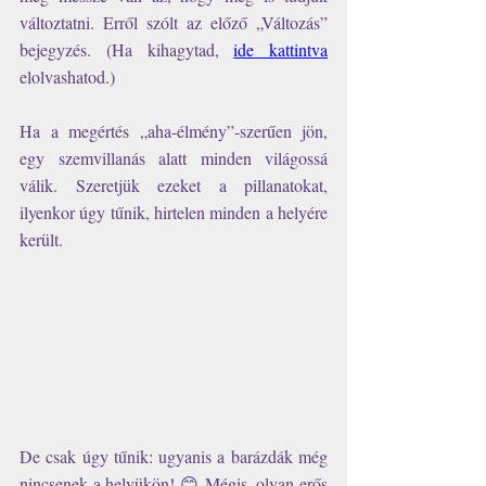
változtatni. Erről szólt az előző „Változás” 
bejegyzés. (Ha kihagytad, 
ide kattintva
elolvashatod.)
Ha a megértés „aha-élmény”-szerűen jön, 
egy szemvillanás alatt minden világossá 
válik. Szeretjük ezeket a pillanatokat, 
ilyenkor úgy tűnik, hirtelen minden a helyére 
került. 
De csak úgy tűnik: ugyanis a barázdák még 
nincsenek a helyükön! 😊 Mégis, olyan erős 