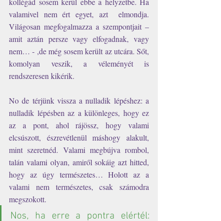
kollégád sosem kerül ebbe a helyzetbe. Ha 
valamivel nem ért egyet, azt  elmondja. 
Világosan megfogalmazza a szempontjait – 
amit aztán persze vagy elfogadnak, vagy 
nem… - ,de még sosem került az utcára. Sőt, 
komolyan veszik, a véleményét is 
rendszeresen kikérik.
No de térjünk vissza a nulladik lépéshez: a 
nulladik lépésben az a különleges, hogy ez 
az a pont, ahol rájössz, hogy valami 
elcsúszott, észrevétlenül máshogy alakult, 
mint szeretnéd. Valami megbújva rombol, 
talán valami olyan, amiről sokáig azt hitted, 
hogy az úgy természetes… Holott az a 
valami nem természetes, csak számodra 
megszokott.
Nos, ha erre a pontra elértél: 