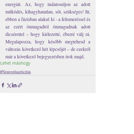
energiát. Az, hogy tudatosuljon az adott 
működés, kihagyhatatlan, sőt, szükséges! Itt, 
ebben a fázisban alakul ki - a felismeréssel és 
az ezért önmagadtól önmagadnak adott 
dicsérettel – hogy kiélezetté, éberré válj rá. 
Megalapozza, hogy később megtehesd a 
változás következő hét lépcsőjét – de ezekről 
már a következő bejegyezésben írok majd.
Lehet máshogy
#Neuroplaszticitás
Az összes
Kapcsolódó
megtekintése