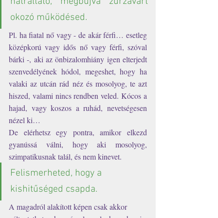
hátráltató, megbújva zűrzavart 
okozó működésed. 
Pl. ha fiatal nő vagy - de akár férfi… esetleg 
középkorú vagy idős nő vagy férfi, szóval 
bárki -, aki az önbizalomhiány igen elterjedt 
szenvedélyének hódol, megeshet, hogy ha 
valaki az utcán rád néz és mosolyog, te azt 
hiszed, valami nincs rendben veled. Kócos a 
hajad, vagy koszos a ruhád, nevetségesen 
nézel ki…
De elérhetsz egy pontra, amikor elkezd 
gyanússá válni, hogy aki mosolyog, 
szimpatikusnak talál, és nem kinevet. 
Felismerheted, hogy a 
kishitűséged csapda. 
A magadról alakított képen csak akkor 