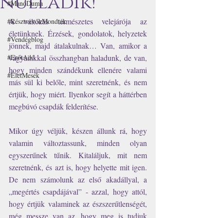
nulladik!
#ManóDuma
A változás természetes velejárója az 
#RésztvevőkMondták
életünknek. Érzések, gondolatok, helyzetek 
#Vendégblog
jönnek, majd átalakulnak… Van, amikor a 
#ErőtAdó
vágyainkkal összhangban haladunk, de van, 
hogy minden szándékunk ellenére valami 
#ÉletMesék
más sül ki belőle, mint szeretnénk, és nem 
értjük, hogy miért. Ilyenkor segít a háttérben 
megbúvó csapdák felderítése.
Mikor úgy véljük, készen állunk rá, hogy 
valamin változtassunk, minden olyan 
egyszerűnek tűnik. Kitaláljuk, mit nem 
szeretnénk, és azt is, hogy helyette mit igen. 
De nem számolunk az első akadállyal, a 
„megértés csapdájával” - azzal, hogy attól, 
hogy értjük valaminek az észszerűtlenségét, 
még messze van az, hogy meg is tudjuk 