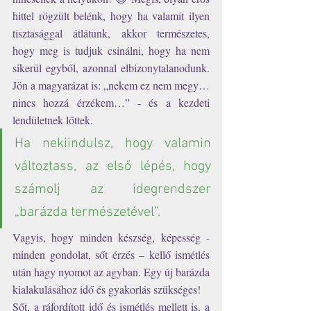
hittel rögzült belénk, hogy ha valamit ilyen 
tisztasággal átlátunk, akkor természetes, 
hogy meg is tudjuk csinálni, hogy ha nem 
sikerül egyből, azonnal elbizonytalanodunk. 
Jön a magyarázat is: „nekem ez nem megy… 
nincs hozzá érzékem…” - és a kezdeti 
lendületnek lőttek.  
Ha nekiindulsz, hogy valamin 
változtass, az első lépés, hogy 
számolj az idegrendszer 
„barázda természetével”. 
Vagyis, hogy minden készség, képesség - 
minden gondolat, sőt érzés – kellő ismétlés 
után hagy nyomot az agyban. Egy új barázda 
kialakulásához idő és gyakorlás szükséges!
Sőt, a ráfordított idő és ismétlés mellett is, a 