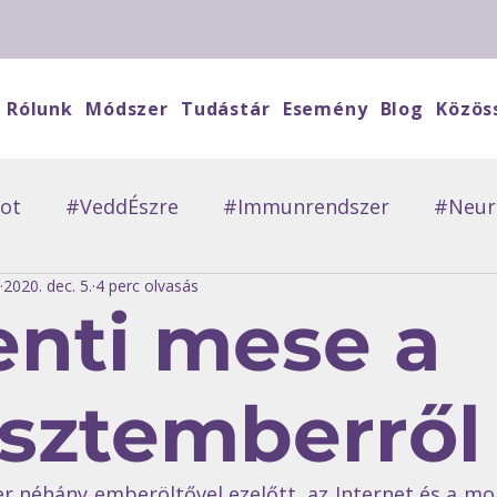
Rólunk
Módszer
Tudástár
Esemény
Blog
Közös
ot
#VeddÉszre
#Immunrendszer
#Neuro
2020. dec. 5.
4 perc olvasás
evőkMondták
#Vendégblog
#ErőtAdó
#
nti mese a
sztemberről
r néhány emberöltővel ezelőtt, az Internet és a mob