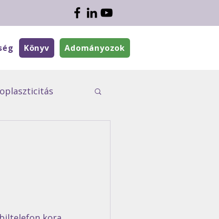
ség
Könyv
Adományozok
plaszticitás
ÉletMesék
iltelefon kora 