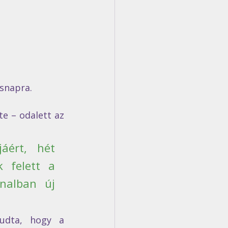
ásnapra.
e – odalett az 
áért, hét 
 felett a 
nalban új 
udta, hogy a 