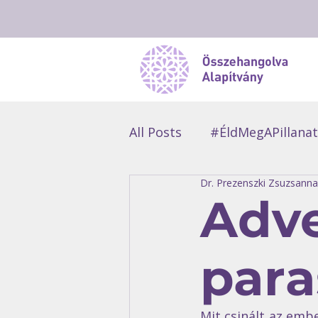
All Posts
#ÉldMegAPillanat
Dr. Prezenszki Zsuzsanna
#ManóDuma
#Résztv
Adve
para
Mit csinált az embe