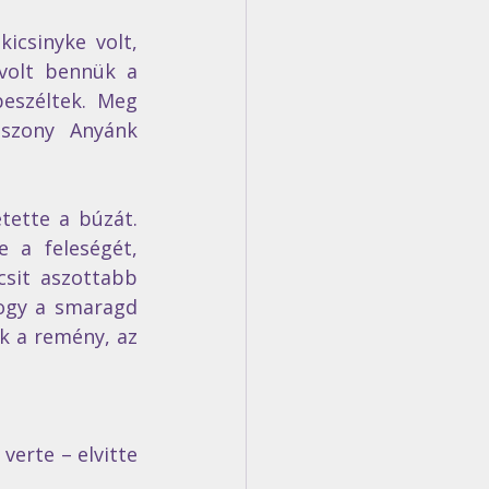
icsinyke volt, 
volt bennük a 
beszéltek. Meg 
sszony Anyánk 
ette a búzát. 
a feleségét, 
sit aszottabb 
ogy a smaragd 
 a remény, az 
erte – elvitte 