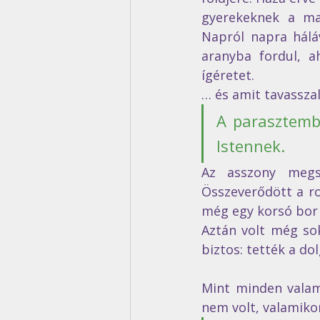
gyerekeknek a ma
Napról napra hálá
aranyba fordul, 
ígéretet.
… és amit tavasszal
A parasztembe
Istennek. 
Az asszony megsü
Összeverődött a ro
még egy korsó bor i
Aztán volt még sok
biztos: tették a do
Mint minden valami
nem volt, valamiko