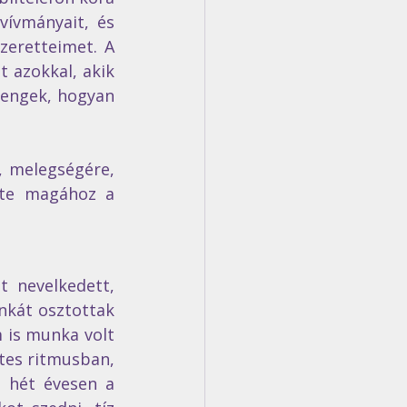
ívmányait, és 
eretteimet. A 
 azokkal, akik 
engek, hogyan 
 melegségére, 
tte magához a 
 nevelkedett, 
nkát osztottak 
 is munka volt 
tes ritmusban, 
 hét évesen a 