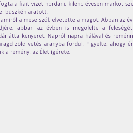
ogta a fiait vizet hordani, kilenc évesen markot sz
el büszkén aratott.
 amiről a mese szól, elvetette a magot. Abban az év
jére, abban az évben is megölelte a feleségét,
rlátta kenyeret. Napról napra hálával és reménnyel
agd zöld vetés aranyba fordul. Figyelte, ahogy ér
 a remény, az Élet ígérete.