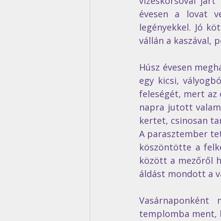
vizeskorsóval járt
évesen a lovat ve
legényekkel. Jó köt
vállán a kaszával, p
Húsz évesen megház
egy kicsi, vályogbó
feleségét, mert az 
napra jutott valami
kertet, csinosan ta
A parasztember tet
köszöntötte a felk
között a mezőről h
áldást mondott a va
Vasárnaponként m
templomba ment, há