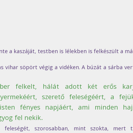
te a kaszáját, testben is lélekben is felkészült a m
 vihar söpört végig a vidéken. A búzát a sárba vert
er felkelt, hálát adott két erős karj
yermekéért, szerető feleségéért, a fejük
óisten fényes napjáért, ami minden haj
yog fel nekik.  
 feleségét, szorosabban, mint szokta, mert t