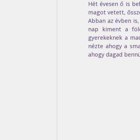
Hét évesen ő is bef
magot vetett, őssz
Abban az évben is,
nap kiment a föld
gyerekeknek a madá
nézte ahogy a smar
ahogy dagad bennük