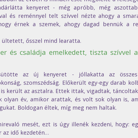
dárlátta kenyeret - még apróbb, még aszottabb 
val és reménnyel telt szívvel nézte ahogy a smara
ahogy érnek a szemek, ahogy dagad bennük a rem
 ültetett, ősszel mind learatta. 
r és családja emelkedett, tiszta szívvel a
tötte az új kenyeret - jóllakatta az összes 
konság, szomszédság. Előkerült egy-egy darab kolbá
s került az asztalra. Ettek ittak, vigadtak, táncoltak
 olyan év, amikor arattak, és volt sok olyan is, a
lgukat. Boldogan éltek, míg meg nem haltak. 
revaló mesét, ezt is úgy illenék kezdeni, hogy: egy
r az idő kezdetén…