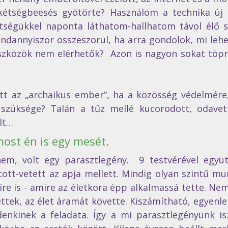
 kétségbeesés gyötörte? Használom a technika új v
tségükkel naponta láthatom-hallhatom távol élő sz
dannyiszor összeszorul, ha arra gondolok, mi lehet
szközök nem elérhetők?  Azon is nagyon sokat töpr
tt az „archaikus ember”, ha a közösség védelmére,
 szüksége? Talán a tűz mellé kucorodott, odave
lt…  
st én is egy mesét. 
em, volt egy parasztlegény.  9 testvérével együtt
tott-vetett az apja mellett. Mindig olyan szintű mu
ire is - amire az életkora épp alkalmassá tette. Nem
ttek, az élet áramát követte. Kiszámítható, egyenle
enkinek a feladata. Így a mi parasztlegényünk is: