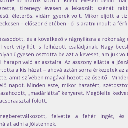
 körbe az aratók között. Kilenc évesen beállt mark
zette, tizenegy évesen a lekaszált szénát rakt
ésű, életerős, vidám gyerek volt. Mikor eljött a tiz
eckesen – először életében - ő is aratni indult a férfi
asodott, és a következő virágnyílásra a rokonság ö
l vert vityillót is felhúzott családjának. Nagy becs
olyan ügyesen osztotta be azt a keveset, amijük vol
 harapnivaló az asztalra. Az asszony ellátta a jószá
rtotta a kis házat – ahová aztán sorra érkezetek az 
te, amit szívében magával hozott az őseitől. Minden
elő napot. Minden este, mikor hazatért, szétosztot
azahozott, „madárlátta” kenyeret. Megölelte kedves
csoraasztal fölött.
egberetválkozott, felvette a fehér ingét, és a
lát adni a Jóistennek.