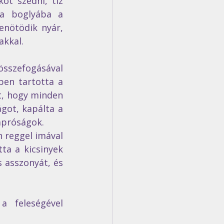
ot szedni, tíz 
a boglyába a 
enötödik nyár, 
akkal.
sszefogásával 
ben tartotta a 
t, hogy minden 
got, kapálta a 
apróságok. 
 reggel imával 
ta a kicsinyek 
 asszonyát, és 
 feleségével 