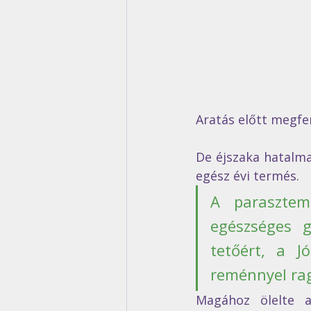
Aratás előtt megfen
De éjszaka hatalmas
egész évi termés. 
A parasztemb
egészséges g
tetőért, a J
reménnyel rag
Magához ölelte a