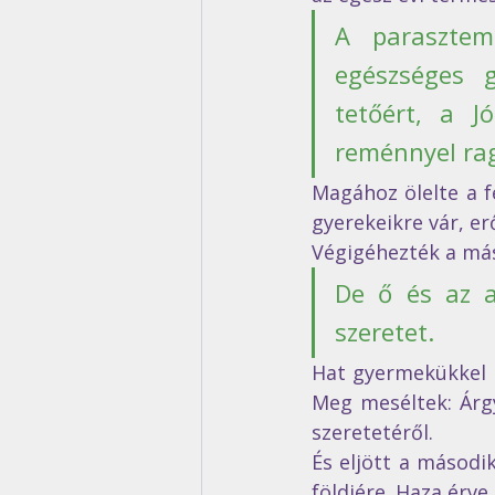
A parasztemb
egészséges g
tetőért, a J
reménnyel rag
Magához ölelte a f
gyerekeikre vár, er
Végigéhezték a más
De ő és az a
szeretet. 
Hat gyermekükkel a 
Meg meséltek: Árgy
szeretetéről.  
És eljött a másodi
földjére. Haza érve