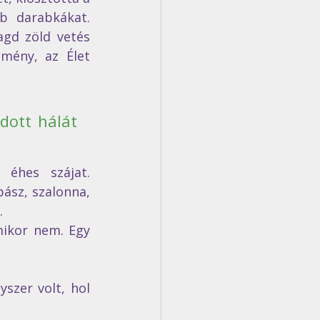
darabkákat.  
gd zöld vetés 
ény, az Élet 
dott hálát 
éhes szájat. 
sz, szalonna, 
. 
mikor nem. Egy 
szer volt, hol 