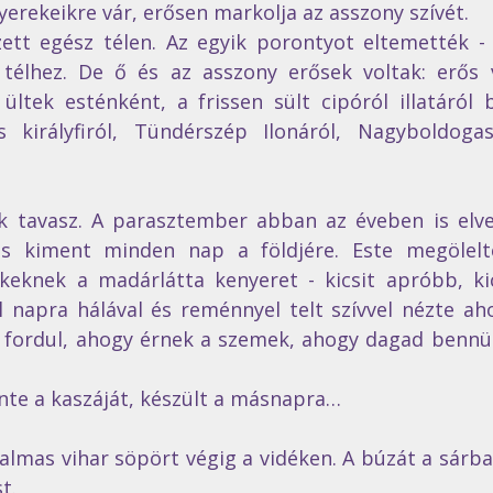
yerekeikre vár, erősen markolja az asszony szívét. 
ett egész télen. Az egyik porontyot eltemették - k
élhez. De ő és az asszony erősek voltak: erős 
 ültek esténként, a frissen sült cipóról illatáról 
s királyfiról, Tündérszép Ilonáról, Nagyboldoga
k tavasz. A parasztember abban az éveben is elvet
 kiment minden nap a földjére. Este megölelte 
keknek a madárlátta kenyeret - kicsit apróbb, kic
 napra hálával és reménnyel telt szívvel nézte ah
 fordul, ahogy érnek a szemek, ahogy dagad bennük
nte a kaszáját, készült a másnapra…
almas vihar söpört végig a vidéken. A búzát a sárba v
t. 