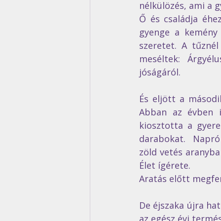
nélkülözés, ami a g
Ő és családja éhez
gyenge a kemény t
szeretet. A tűznél
meséltek: Árgyélu
jóságáról.  
És eljött a másodi
Abban az évben is
kiosztotta a gyere
darabokat.  Napról
zöld vetés aranyba
Élet ígérete.
Aratás előtt megfe
De éjszaka újra hat
az egész évi termés