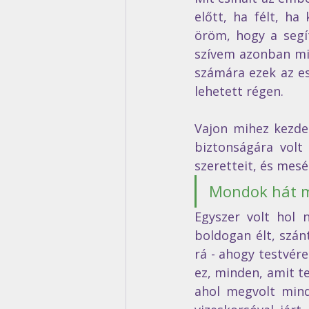
előtt, ha félt, ha
öröm, hogy a segí
szívem azonban min
számára ezek az e
lehetett régen.
Vajon mihez kezde
biztonságára volt
szeretteit, és mesé
Mondok hát mo
Egyszer volt hol n
boldogan élt, szán
rá - ahogy testvére
ez, minden, amit te
ahol megvolt mind