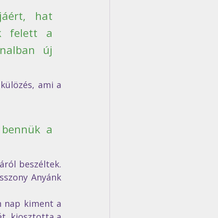
áért, hat 
 felett a 
nalban új 
ülözés, ami a 
 bennük a 
ról beszéltek. 
sszony Anyánk 
 nap kiment a 
, kiosztotta a 