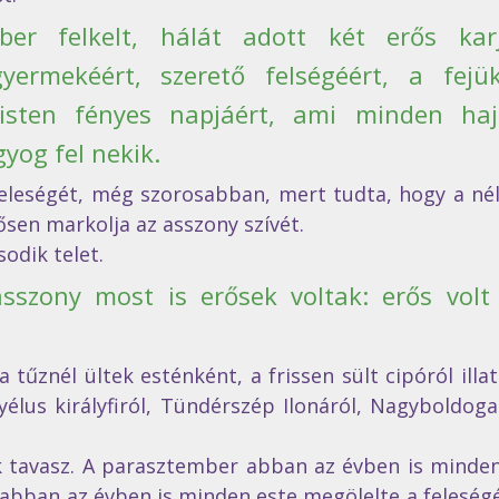
er felkelt, hálát adott két erős karj
yermekéért, szerető felségéért, a fejük
óisten fényes napjáért, ami minden haj
yog fel nekik.  
eleségét, még szorosabban, mert tudta, hogy a nélk
ősen markolja az asszony szívét. 
odik telet. 
sszony most is erősek voltak: erős volt
tűznél ültek esténként, a frissen sült cipóról illatá
élus királyfiról, Tündérszép Ilonáról, Nagyboldoga
k tavasz. A parasztember abban az évben is minden
 abban az évben is minden este megölelte a feleségét