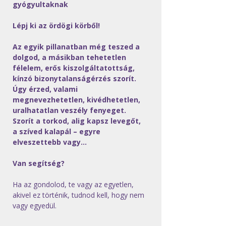
gyógyultaknak
Lépj ki az ördögi körből!
Az egyik pillanatban még teszed a 
dolgod, a másikban tehetetlen 
félelem, erős kiszolgáltatottság, 
kínzó bizonytalanságérzés szorít.
Úgy érzed, valami 
megnevezhetetlen, kivédhetetlen, 
uralhatatlan veszély fenyeget. 
Szorít a torkod, alig kapsz levegőt, 
a szíved kalapál – egyre 
elveszettebb vagy​...
Van segítség?
Ha az gondolod, te vagy az egyetlen, 
akivel ez történik, tudnod kell, hogy nem 
vagy egyedül.