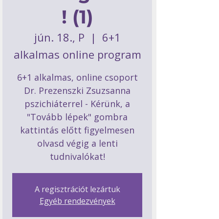
! (1)
jún. 18., P
  |  
6+1
alkalmas online program
6+1 alkalmas, online csoport
Dr. Prezenszki Zsuzsanna
pszichiáterrel - Kérünk, a
"Tovább lépek" gombra
kattintás előtt figyelmesen
olvasd végig a lenti
tudnivalókat!
A regisztrációt lezártuk
Egyéb rendezvények