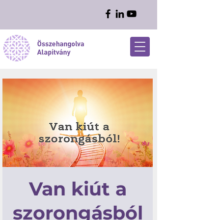
Van kiút a
szorongásból