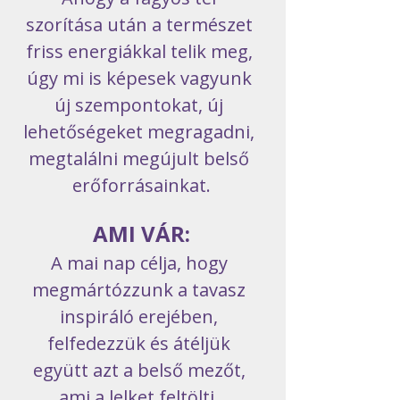
szorítása után a természet 
friss energiákkal telik meg, 
úgy mi is képesek vagyunk 
új szempontokat, új 
lehetőségeket megragadni, 
megtalálni megújult belső 
erőforrásainkat.
AMI VÁR:
A mai nap célja, hogy 
megmártózzunk a tavasz 
inspiráló erejében, 
felfedezzük és átéljük 
együtt azt a belső mezőt, 
ami a lelket feltölti, 