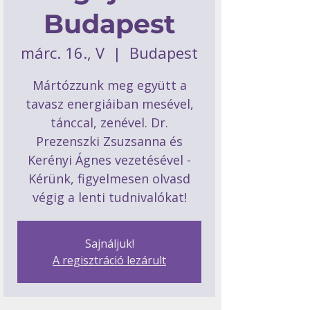
Budapest
márc. 16., V
  |  
Budapest
Mártózzunk meg együtt a
tavasz energiáiban mesével,
tánccal, zenével. Dr.
Prezenszki Zsuzsanna és
Kerényi Ágnes vezetésével -
Kérünk, figyelmesen olvasd
végig a lenti tudnivalókat!
Sajnáljuk!
A regisztráció lezárult