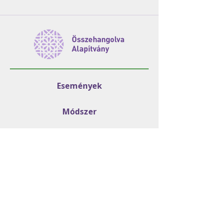
Események
Módszer
Programjaink
GYIK
Rólunk
Segíts te is!