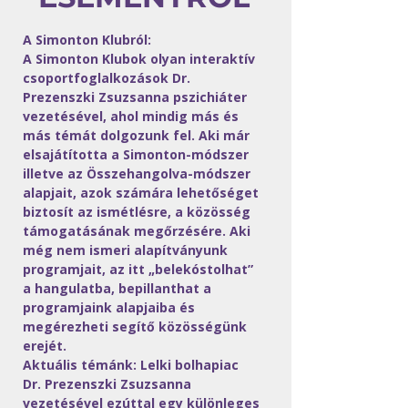
A Simonton Klubról:
A Simonton Klubok olyan interaktív 
csoportfoglalkozások Dr. 
Prezenszki Zsuzsanna pszichiáter 
vezetésével, ahol mindig más és 
más témát dolgozunk fel. Aki már 
elsajátította a Simonton-módszer 
illetve az Összehangolva-módszer 
alapjait, azok számára lehetőséget 
biztosít az ismétlésre, a közösség 
támogatásának megőrzésére. Aki 
még nem ismeri alapítványunk 
programjait, az itt „belekóstolhat” 
a hangulatba, bepillanthat a 
programjaink alapjaiba és 
megérezheti segítő közösségünk 
erejét.
Aktuális témánk: Lelki bolhapiac
Dr. Prezenszki Zsuzsanna 
vezetésével ezúttal egy különleges 