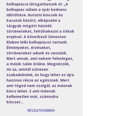
bolhapiacra látogathatunk el: „A 
bolhapiac nálam a nyár kedvenc 
időtöltése. Kutatni kincsek és 
kacatok között, elképzelni a 
tárgyak mögött húzódó 
történeteket, feltöltekezni a titkok 
erejével. A következő Simonton 
Klubon lelki bolhapiacot tartunk. 
Élményeket, érzéseket, 
történeteket adunk és veszünk. 
Mert annak, ami nekem felesleges, 
a másik talán örülne. Megnézzük, 
mi az, amitől szívesen 
szabadulnánk, és hogy lehet ez újra 
hasznos része az egésznek. Mert 
ami téged nem szolgál, az másnak 
kincs lehet. S ami másnak 
kellemetlen már, számodra 
kincset…
RÉSZLETESEBBEN