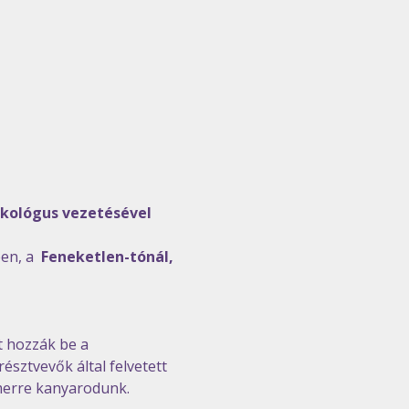
nkológus vezetésével
n, a  
Feneketlen-tónál, 
t hozzák be a 
sztvevők által felvetett 
erre kanyarodunk. 