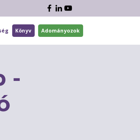
ség
Könyv
Adományozok
 -
ó