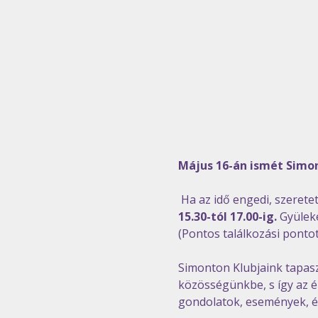
Május 16-án ismét Simon
Ha az idő engedi, szerete
15.30-tól 17.00-ig.
 Gyülek
(Pontos találkozási pontot
Simonton Klubjaink tapaszt
közösségünkbe, s így az é
gondolatok, események, é