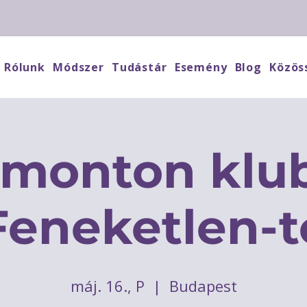
Rólunk
Módszer
Tudástár
Esemény
Blog
Közös
imonton klub
Feneketlen-t
máj. 16., P
  |  
Budapest