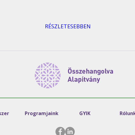
RÉSZLETESEBBEN
zer
Programjaink
GYIK
Rólun