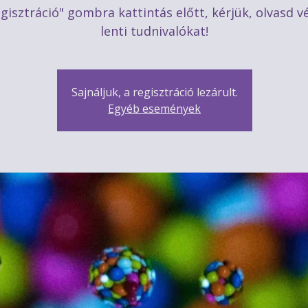
gisztráció" gombra kattintás előtt, kérjük, olvasd v
lenti tudnivalókat!
Sajnáljuk, a regisztráció lezárult.
Egyéb események