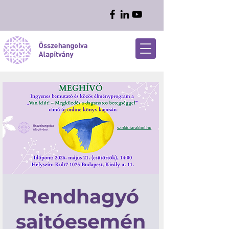
Rendhagyó
sajtóesemén