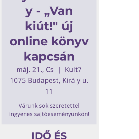
y - „Van
kiút!" új
online könyv
kapcsán
máj. 21., Cs
  |  
Kult7
1075 Budapest, Király u.
11
Várunk sok szeretettel
ingyenes sajtóeseményünkön!
IDŐ ÉS