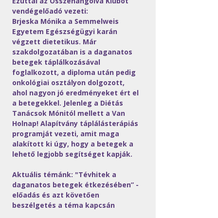
Ezúttal az Összehangolva Klubot 
vendégelőadó vezeti: 
Brjeska Mónika a Semmelweis 
Egyetem Egészségügyi karán 
végzett dietetikus. Már 
szakdolgozatában is a daganatos 
betegek táplálkozásával 
foglalkozott, a diploma után pedig 
onkológiai osztályon dolgozott, 
ahol nagyon jó eredményeket ért el 
a betegekkel. Jelenleg a Diétás 
Tanácsok Mónitól mellett a Van 
Holnap! Alapítvány táplálásterápiás 
programját vezeti, amit maga 
alakított ki úgy, hogy a betegek a 
lehető legjobb segítséget kapják.
Aktuális témánk: "Tévhitek a 
daganatos betegek étkezésében” - 
előadás és azt követően 
beszélgetés a téma kapcsán