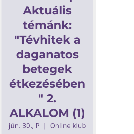
Aktuális
témánk:
"Tévhitek a
daganatos
betegek
étkezésében
" 2.
ALKALOM (1)
jún. 30., P
  |  
Online klub