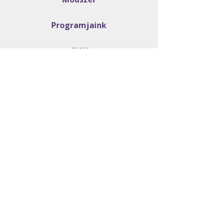
Programjaink
GYIK
Rólunk
Segíts te is!
kuratorium@kiutarakbol.h
u