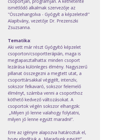
csoportján, programján. A kéthetente 
ismétlődő alkalmak szervezője az 
"Összehangolva - Gyógyít a képzeleted!" 
Alapítvány, vezetője Dr. Prezenszki 
Zsuzsanna. 
Tematika
:  
Aki vett már részt Gyógyító képzelet 
csoporton/csoportterápián, maga is 
megtapasztalhatta: minden csoport 
lezárása különleges élmény. Nagyszerű 
pillanat összegezni a megtett utat, a 
csoporttársakkal végigélt, intenzív, 
sokszor felkavaró, sokszor felemelő 
élményt, számba venni a csoporthoz 
köthető kedvező változásokat. A 
csoportok végén sokszor elhangzik: 
 „Milyen jó lenne valahogy folytatni, 
milyen jó lenne együtt maradni!”.
Erre az igényre alapozva határoztuk el, 
hogy elindítjuk a „Maradjunk együtt!” 