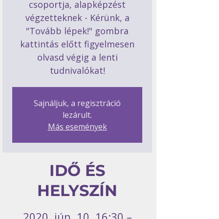
csoportja, alapképzést
végzetteknek - Kérünk, a
"Tovább lépek!" gombra
kattintás előtt figyelmesen
olvasd végig a lenti
tudnivalókat!
Sajnáljuk, a regisztráció
lezárult.
Más események
IDŐ ÉS
HELYSZÍN
2020. jún. 10. 16:30 –