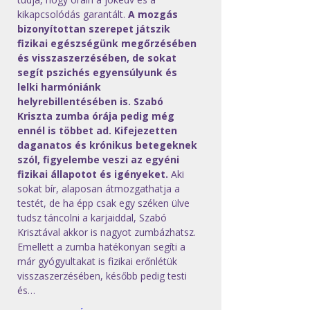
kikapcsolódás garantált. 
A mozgás 
bizonyítottan szerepet játszik 
fizikai egészségünk megőrzésében 
és visszaszerzésében, de sokat 
segít pszichés egyensúlyunk és 
lelki harmóniánk 
helyrebillentésében is. Szabó 
Kriszta zumba órája pedig még 
ennél is többet ad. Kifejezetten 
daganatos és krónikus betegeknek 
szól, figyelembe veszi az egyéni 
fizikai állapotot és igényeket.
 Aki 
sokat bír, alaposan átmozgathatja a 
testét, de ha épp csak egy széken ülve 
tudsz táncolni a karjaiddal, Szabó 
Krisztával akkor is nagyot zumbázhatsz. 
Emellett a zumba hatékonyan segíti a 
már gyógyultakat is fizikai erőnlétük 
visszaszerzésében, később pedig testi 
és…