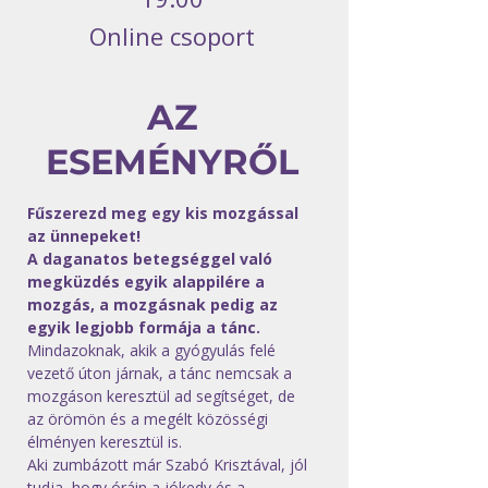
Online csoport
AZ
ESEMÉNYRŐL
Fűszerezd meg egy kis mozgással 
az ünnepeket!
A daganatos betegséggel való 
megküzdés egyik alappilére a 
mozgás, a mozgásnak pedig az 
egyik legjobb formája a tánc. 
Mindazoknak, akik a gyógyulás felé 
vezető úton járnak, a tánc nemcsak a 
mozgáson keresztül ad segítséget, de 
az örömön és a megélt közösségi 
élményen keresztül is.
Aki zumbázott már Szabó Krisztával, jól 
tudja, hogy óráin a jókedv és a 