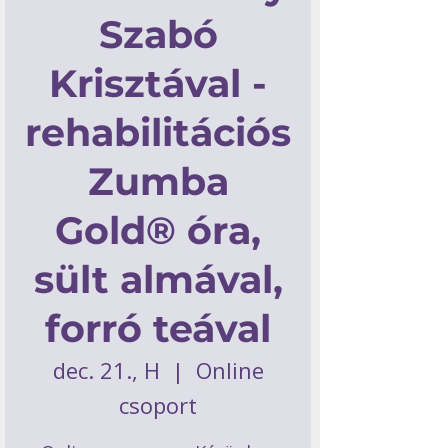
Szabó
Krisztával -
rehabilitációs
Zumba
Gold® óra,
sült almával,
forró teával
dec. 21., H
  |  
Online
csoport