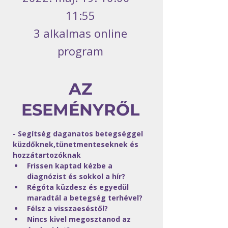
11:55
3 alkalmas online
program
AZ
ESEMÉNYRŐL
- Segítség daganatos betegséggel 
küzdőknek,tünetmenteseknek és 
hozzátartozóknak
Frissen kaptad kézbe a 
diagnózist és sokkol a hír?
Régóta küzdesz és egyedül 
maradtál a betegség terhével? 
Félsz a visszaeséstől?
Nincs kivel megosztanod az 