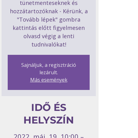
tünetmenteseknek és
hozzátartozóknak - Kérünk, a
"Tovább lépek" gombra
kattintás előtt figyelmesen
olvasd végig a lenti
tudnivalókat!
Sajnáljuk, a regisztráció
lezárult.
Más események
IDŐ ÉS
HELYSZÍN
2022. máj. 19. 10:00 –