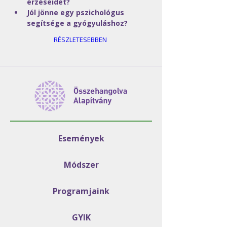
érzéseidet?
Jól jönne egy pszichológus 
segítsége a gyógyuláshoz?
RÉSZLETESEBBEN
Események
Módszer
Programjaink
GYIK