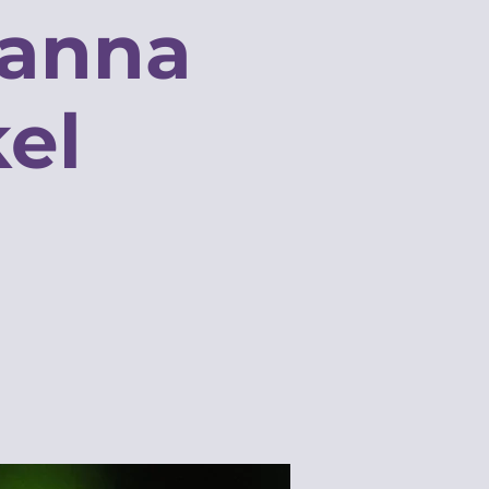
sanna
kel