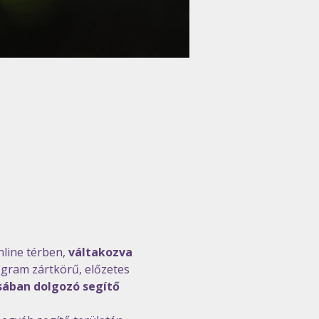
line térben, 
váltakozva 
ogram zártkörű, előzetes 
ában dolgozó segítő 