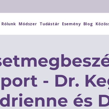
Rólunk
Módszer
Tudástár
Esemény
Blog
Közös
setmegbeszé
port - Dr. K
drienne és D