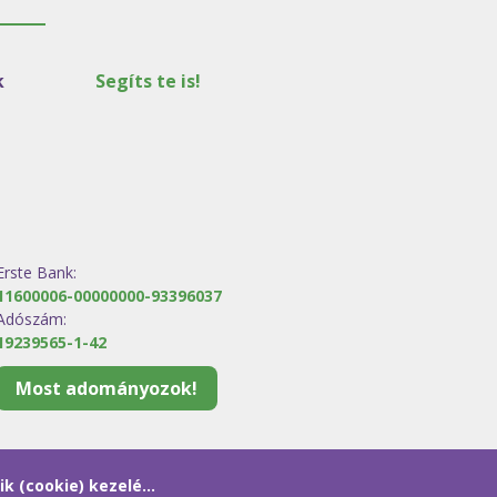
k
Segíts te is!
Erste Bank:
11600006-00000000-93396037
Adószám:
19239565-1-42
Most adományozok!
sütik (cookie) kezelése