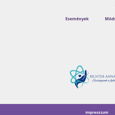
Események
Móds
impresszum