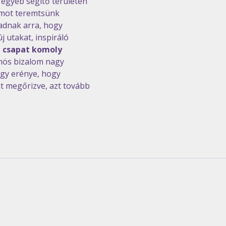
 egyéb segítő területén 
umot teremtsünk 
adnak arra, hogy 
 utakat, inspiráló 
t csapat komoly 
önös bizalom nagy 
agy erénye, hogy 
t megőrizve, azt tovább 