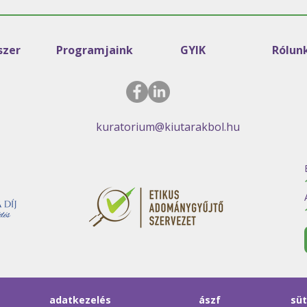
zer
Programjaink
GYIK
Rólun
kuratorium@kiutarakbol.hu
adatkezelés
ászf