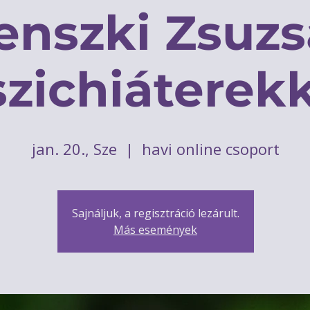
enszki Zsuz
szichiáterek
jan. 20., Sze
  |  
havi online csoport
Sajnáljuk, a regisztráció lezárult.
Más események