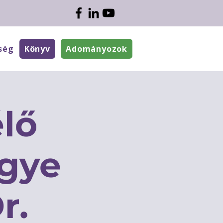
ség
Könyv
Adományozok
lő
egye
r.