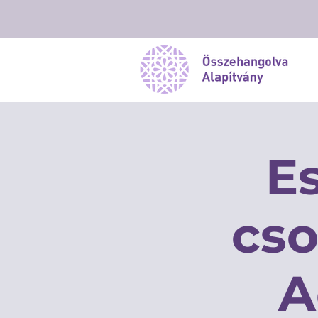
E
cso
A