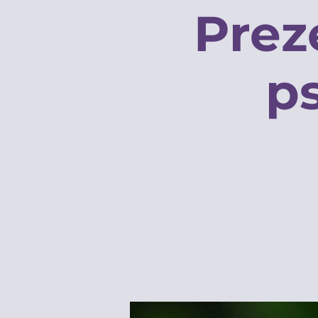
Prez
p