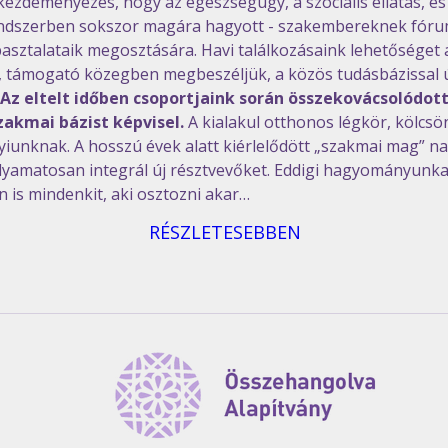
kezdeményezés, hogy az egészségügy, a szociális ellátás, és
 rendszerben sokszor magára hagyott - szakembereknek fór
asztalataik megosztására. Havi találkozásaink lehetőséget 
, támogató közegben megbeszéljük, a közös tudásbázissal új
Az eltelt időben csoportjaink során összekovácsolódot
akmai bázist képvisel. 
A kialakul otthonos légkör, kölcs
yiunknak. A hosszú évek alatt kiérlelődött „szakmai mag” n
lyamatosan integrál új résztvevőket. Eddigi hagyományunka
n is mindenkit, aki osztozni akar…
RÉSZLETESEBBEN