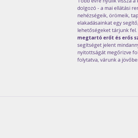
Több évre nyúlik vissza a 
dolgozó - a mai ellátási
nehézségeik, örömeik, tap
elakadásainkat egy segítő
lehetőségeket tárjunk fel. 
megtartó erőt és erős sz
segítséget jelent mindann
nyitottságát megőrizve fo
folytatva, várunk a jövőbe