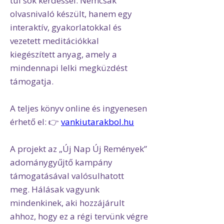
túl sok kérdéssel. Nemcsak
olvasnivaló készült, hanem egy
interaktív, gyakorlatokkal és
vezetett meditációkkal
kiegészített anyag, amely a
mindennapi lelki megküzdést
támogatja.
A teljes könyv online és ingyenesen
érhető el: 👉
vankiutarakbol.hu
A projekt az „Új Nap Új Remények”
adománygyűjtő kampány
támogatásával valósulhatott
meg. Hálásak vagyunk
mindenkinek, aki hozzájárult
ahhoz, hogy ez a régi tervünk végre