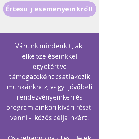
Értesülj eseményeinkről!
Várunk mindenkit, aki
elképzeléseinkkel
egyetértve
támogatóként csatlakozik
munkánkhoz, vagy jövőbeli
rendezvényeinken és
programjainkon kíván részt
venni - közös céljainkért:
Összehangolva - test, lélek