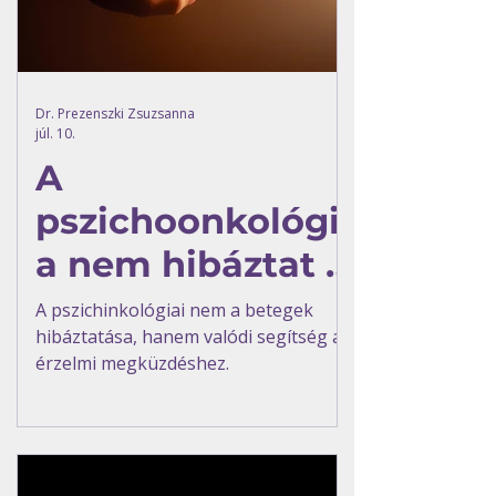
Dr. Prezenszki Zsuzsanna
júl. 10.
A
pszichoonkológi
a nem hibáztat –
avagy a ló másik
A pszichinkológiai nem a betegek
hibáztatása, hanem valódi segítség az
oldala
érzelmi megküzdéshez.