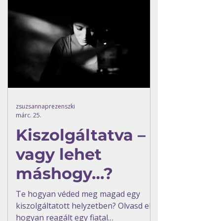
zsuzsannaprezenszki
márc. 25.
Kiszolgáltatva –
vagy lehet
máshogy…?
Te hogyan véded meg magad egy
kiszolgáltatott helyzetben? Olvasd el,
hogyan reagált egy fiatal