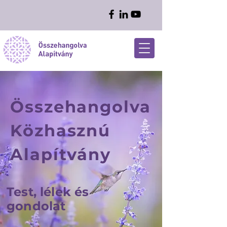
Összehangolva
Közhasznú
Alapítvány
Test, lélek és
gondolat