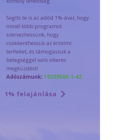
komoly lehetőség.
Segíts te is az adód 1%-ával, hogy
minél több programot
szervezhessünk, hogy
csökkenthessük az érzelmi
terheket, és támogassuk a
betegséggel való sikeres
megküzdést!
Adószámunk:
19239565-1-42
1% felajánlása