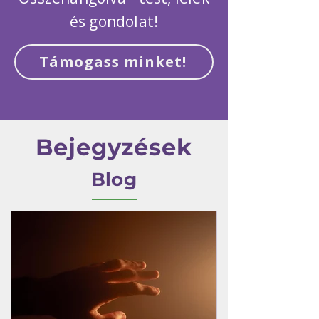
és gondolat!
Támogass minket!
Bejegyzések
Blog