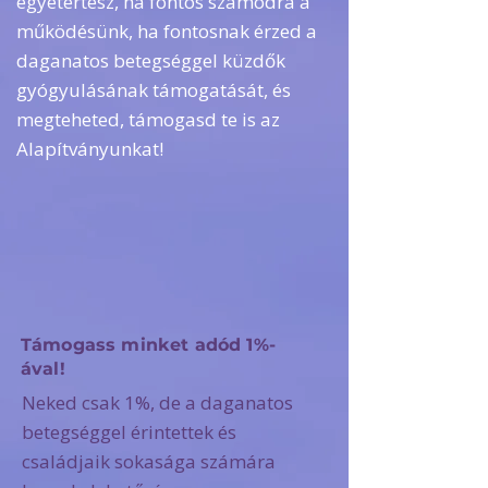
egyetértesz, ha fontos számodra a
működésünk, ha fontosnak érzed a
daganatos betegséggel küzdők
gyógyulásának támogatását, és
megteheted, támogasd te is az
Alapítványunkat!​
Támogass minket adód 1%-
ával!
Neked csak 1%, de a daganatos
betegséggel érintettek és
családjaik sokasága számára