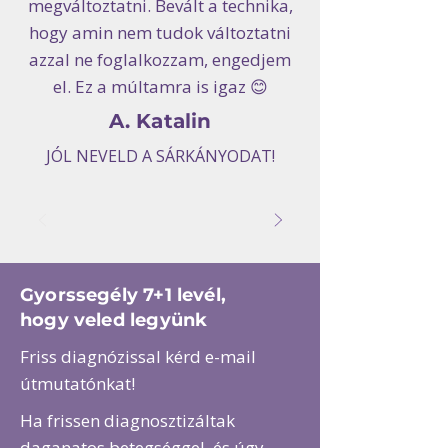
megváltoztatni. Bevált a technika,
hogy amin nem tudok változtatni
azzal ne foglalkozzam, engedjem
el. Ez a múltamra is igaz 😊
A. Katalin
JÓL NEVELD A SÁRKÁNYODAT!
Gyorssegély 7+1 levél,
hogy veled legyünk
Friss diagnózissal kérd e-mail
útmutatónkat!
Ha frissen diagnosztizáltak
daganatos betegséggel, és úgy