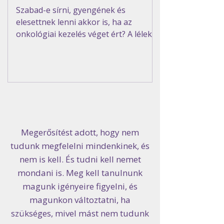
Szabad-e sírni, gyengének és
elesettnek lenni akkor is, ha az
onkológiai kezelés véget ért? A lélek
lassabban követi a testet, adjunk időt,
hogy a teljes egyensúly helyreálljon.
Megerősítést adott, hogy nem
tudunk megfelelni mindenkinek, és
nem is kell. És tudni kell nemet
mondani is. Meg kell tanulnunk
magunk igényeire figyelni, és
magunkon változtatni, ha
szükséges, mivel mást nem tudunk