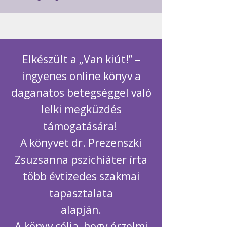
Elkészült a „Van kiút!” –
ingyenes online könyv a
daganatos betegséggel való
lelki megküzdés
támogatására!
A könyvet dr. Prezenszki
Zsuzsanna pszichiáter írta
több évtizedes szakmai
tapasztalata
alapján.
A könyv célja, hogy érzelmi